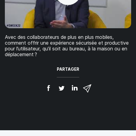
p
m
a
e
l
n
t
Avec des collaborateurs de plus en plus mobiles,
comment offrir une expérience sécurisée et productive
pour l’utilisateur, qu’il soit au bureau, à la maison ou en
déplacement ?
PARTAGER
P
P
P
P
a
a
a
a
r
r
r
r
t
t
t
t
a
a
a
a
g
g
g
g
e
e
e
e
r
r
r
r
s
s
s
p