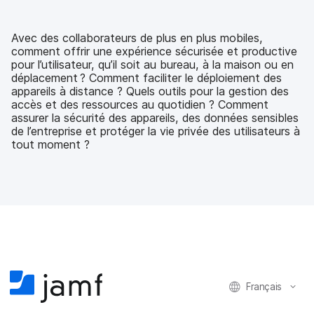
u
u
u
a
r
r
r
r
F
T
L
e
Avec des collaborateurs de plus en plus mobiles,
a
w
i
-
comment offrir une expérience sécurisée et productive
c
i
n
m
pour l’utilisateur, qu’il soit au bureau, à la maison ou en
e
t
k
a
déplacement ? Comment faciliter le déploiement des
b
t
e
i
appareils à distance ? Quels outils pour la gestion des
o
e
d
l
accès et des ressources au quotidien ? Comment
o
r
I
assurer la sécurité des appareils, des données sensibles
k
n
de l’entreprise et protéger la vie privée des utilisateurs à
tout moment ?
Français