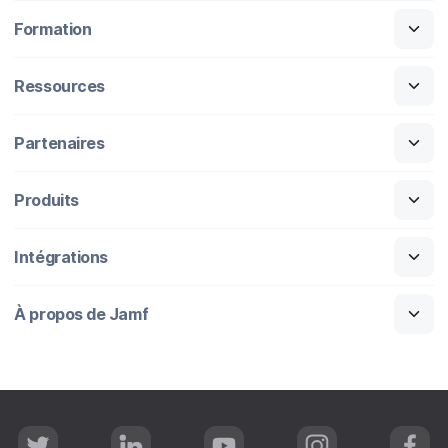
Formation
Ressources
Partenaires
Produits
Intégrations
À propos de Jamf
T
L
Y
I
F