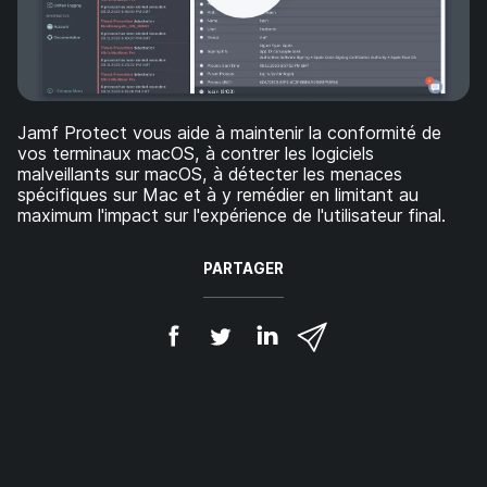
p
m
a
e
l
n
t
Jamf Protect vous aide à maintenir la conformité de
vos terminaux macOS, à contrer les logiciels
malveillants sur macOS, à détecter les menaces
spécifiques sur Mac et à y remédier en limitant au
maximum l'impact sur l'expérience de l'utilisateur final.
PARTAGER
P
P
P
P
a
a
a
a
r
r
r
r
t
t
t
t
a
a
a
a
g
g
g
g
e
e
e
e
r
r
r
r