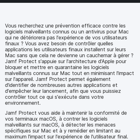
s
s
s
p
u
u
u
a
r
r
r
r
F
T
L
e
a
w
i
-
Vous recherchez une prévention efficace contre les
c
i
n
m
logiciels malveillants connus ou un antivirus pour Mac
e
t
k
a
qui ne détériorera pas l'expérience de vos utilisateurs
b
t
e
i
finaux ? Vous avez besoin de contrôler quelles
o
e
d
l
applications les utilisateurs finaux installent sur leurs
o
r
I
Mac sans que cela ne devienne un cauchemar à gérer ?
k
n
Jamf Protect s'appuie sur l'architecture d'Apple pour
bloquer et mettre en quarantaine les logiciels
malveillants connus sur Mac tout en minimisant l'impact
sur l'appareil. Jamf Protect permet également
d'identifier de nombreuses autres applications et
d'empêcher leur lancement, afin que vous puissiez
contrôler tout ce qui s'exécute dans votre
environnement.
Jamf Protect vous aide à maintenir la conformité de
vos terminaux macOS, à contrer les logiciels
malveillants sur macOS, à détecter les menaces
spécifiques sur Mac et à y remédier en limitant au
maximum l'impact sur l'expérience de l'utilisateur final.