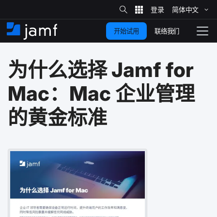
站
简体​中文
跳
内
搜
联络我们
开始试用
至
首
拨
索
动
主
页
导
为什么​选择
Jamf for
要
览
内
Mac
：
Mac
企业​管理​
容
的​黄金​标准