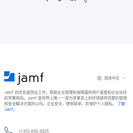
F
T
L
过
a
w
i
c
i
n
电
e
t
k
子
b
t
e
o
e
d
邮
o
r
I
件
k
上
n
上
上
共
共
共
共
享
享
享
享
简体​中文
Jamf
的​宗旨​是​简化​工作，​帮助​企业​管理​和​保障​最​终​用​户​喜爱​和​企业​信任​
的​苹果​体验。
Jamf
是​世界​上​唯​一​一​家​为​苹果​至​上​的​环境​提供​完整​的​管理​
和​安全​解决​方案​的​公司。​企业​安全，​使用​简单，​并​保护​个​人​隐私。
了解
Jamf
。
+
1 612-605-6625