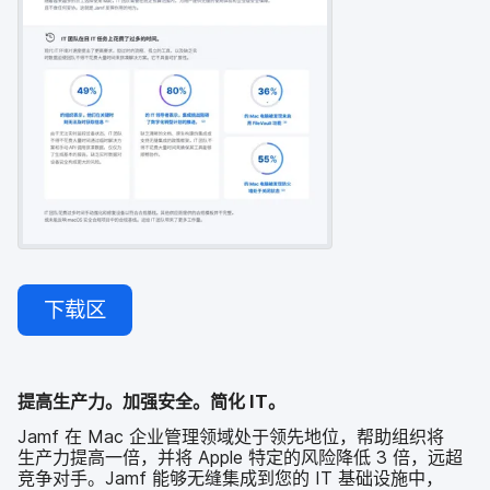
下载区
提高​生产力。​加强​安全。​简化
IT
。
Jamf
在
Mac
企业​管理​领域​处于​领先​地位，​帮助​组织​将​
生产力​提高​一​倍，​并​将
Apple
特定​的​风险​降低
3
倍，​远超​
竞争​对手。
Jamf
能够​无缝集成​到​您​的
IT
基础​设施​中，​