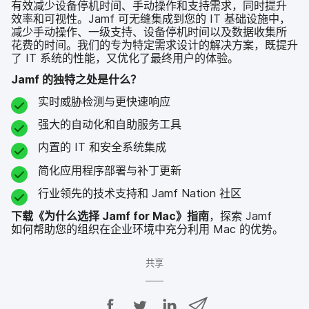
有效​减少​设备​停机​时间、​手动​操作​和​支持​需求，​同时​提升​
效率​和​可视性。
Jamf
可​无缝集成​到​您​的
IT
基础​设施​中，​
减少​手动​操作、​一级​支持、​设备​停机​时间​以及​数​据​收集所​
花费​的​时间。​我们​的​专为​特定​需求​设计​的​解决​方案，​既​提升​
了
IT
系统​的​性能，​又​优化​了​最​终​用户​的​体验。
Jamf
的​独特之​处​是​什么？
实时​威胁​检测​与​更​快​速响​应
强大​的​自动化​和​自助​服务​工具
内置​的
IT
和​安全​系统​集成
简化​应用​程序​部署​与​补丁​更新
行业​领先​的​技术​支持​和
Jamf Nation
社区
下载​《为什么​选择
Jamf for Mac
》
指南
，​探索
Jamf
如何
帮助​您​的​组织​在​企业​环境​中充分​利用
Mac
的​优势。
共​享
在
在
在
通