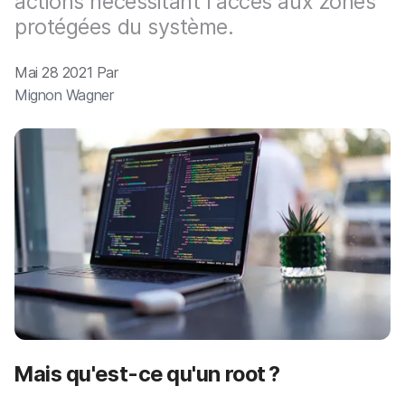
actions nécessitant l'accès aux zones
p
m
a
protégées du système.
e
l
n
t
Mai 28 2021 Par
Mignon Wagner
Mais qu'est-ce qu'un root ?