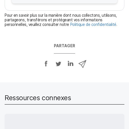
a
t
Pour en savoir plus sur la manière dont nous collectons, utilisons,
o
partageons, transférons et protégeant vos informations
personnelles, veuillez consulter notre
Politique de confidentialité
.
i
r
e
PARTAGER
P
P
P
P
a
a
a
a
r
r
r
r
t
t
t
t
a
a
a
a
g
g
g
g
Ressources connexes
e
e
e
e
r
r
r
r
s
s
s
p
u
u
u
a