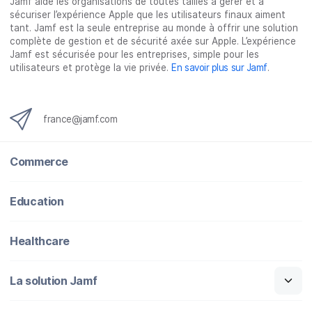
Jamf aide les organisations de toutes tailles à gérer et à
r
r
r
r
sécuriser l’expérience Apple que les utilisateurs finaux aiment
F
T
L
e
tant. Jamf est la seule entreprise au monde à offrir une solution
a
w
i
-
complète de gestion et de sécurité axée sur Apple. L’expérience
c
i
n
m
Jamf est sécurisée pour les entreprises, simple pour les
utilisateurs et protège la vie privée.
En savoir plus sur Jamf
.
e
t
k
a
b
t
e
i
o
e
d
l
o
r
I
france@jamf.com
k
n
Commerce
Education
Healthcare
La solution Jamf