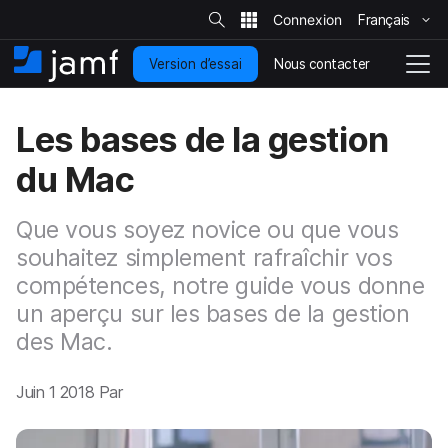
R
e
Français
P
c
h
a
e
Nous contacter
Version d’essai
s
A
N
r
c
s
c
a
h
e
c
v
e
Les bases de la gestion
r
r
u
i
s
a
e
g
u
du Mac
u
i
r
a
l
c
l
t
e
o
i
s
Que vous soyez novice ou que vous
i
n
o
t
t
souhaitez simplement rafraîchir vos
n
e
e
e
compétences, notre guide vous donne
n
n
un aperçu sur les bases de la gestion
u
d
p
é
des Mac.
r
p
i
l
Juin 1 2018 Par
n
o
c
i
i
e