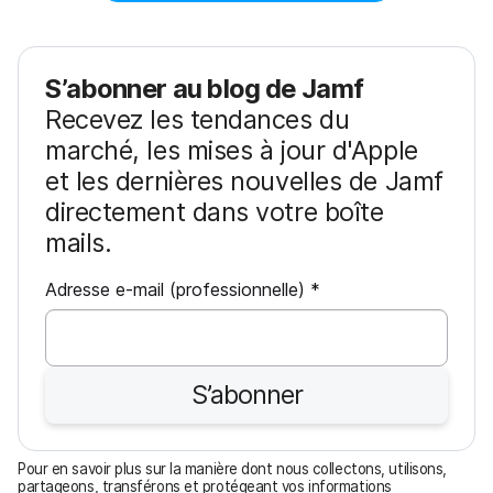
S’abonner au blog de Jamf
Recevez les tendances du
marché, les mises à jour d'Apple
et les dernières nouvelles de Jamf
directement dans votre boîte
mails.
O
Adresse e-mail (professionnelle)
*
b
l
i
S’abonner
g
a
t
Pour en savoir plus sur la manière dont nous collectons, utilisons,
o
partageons, transférons et protégeant vos informations