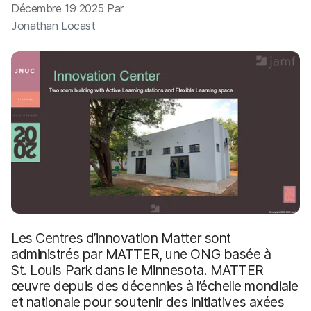
p
m
Décembre 19 2025 Par
a
e
Jonathan Locast
l
n
t
Les Centres d’innovation Matter sont
administrés par MATTER, une ONG basée à
St. Louis Park dans le Minnesota. MATTER
œuvre depuis des décennies à l’échelle mondiale
et nationale pour soutenir des initiatives axées