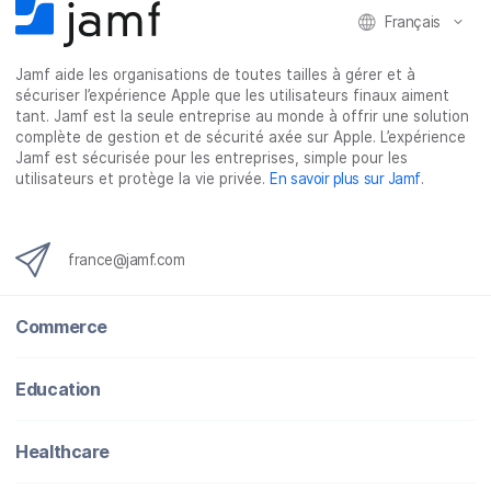
Français
s
s
s
p
u
u
u
a
Jamf aide les organisations de toutes tailles à gérer et à
r
r
r
r
sécuriser l’expérience Apple que les utilisateurs finaux aiment
F
T
L
e
tant. Jamf est la seule entreprise au monde à offrir une solution
a
w
i
-
complète de gestion et de sécurité axée sur Apple. L’expérience
c
i
n
m
Jamf est sécurisée pour les entreprises, simple pour les
utilisateurs et protège la vie privée.
En savoir plus sur Jamf
.
e
t
k
a
b
t
e
i
o
e
d
l
o
r
I
france@jamf.com
k
n
Commerce
Education
Healthcare