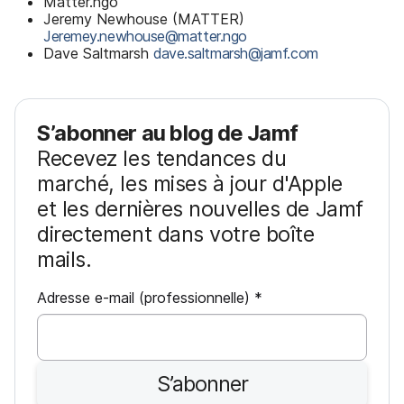
Matter.ngo
Jeremy Newhouse (MATTER)
Jeremey.newhouse@matter.ngo
Dave Saltmarsh
dave.saltmarsh@jamf.com
S’abonner au blog de Jamf
Recevez les tendances du
marché, les mises à jour d'Apple
et les dernières nouvelles de Jamf
directement dans votre boîte
mails.
O
Adresse e-mail (professionnelle)
*
b
l
i
S’abonner
g