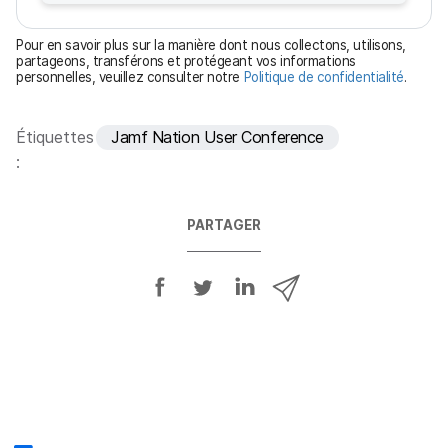
a
t
Pour en savoir plus sur la manière dont nous collectons, utilisons,
o
partageons, transférons et protégeant vos informations
personnelles, veuillez consulter notre
Politique de confidentialité
.
i
r
e
Étiquettes
Jamf Nation User Conference
:
PARTAGER
P
P
P
P
a
a
a
a
r
r
r
r
t
t
t
t
a
a
a
a
g
g
g
g
e
e
e
e
r
r
r
r