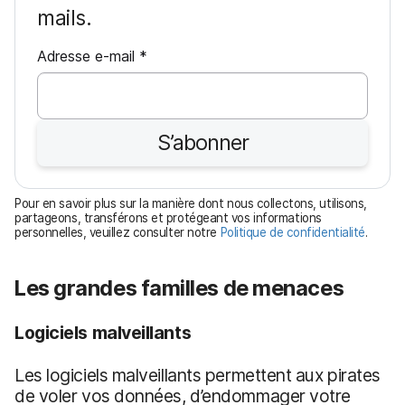
mails.
O
Adresse e-mail
*
b
l
i
S’abonner
g
a
t
Pour en savoir plus sur la manière dont nous collectons, utilisons,
o
partageons, transférons et protégeant vos informations
personnelles, veuillez consulter notre
Politique de confidentialité
.
i
r
e
Les grandes familles de menaces
Logiciels malveillants
Les logiciels malveillants permettent aux pirates
de voler vos données, d’endommager votre