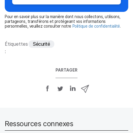
a
t
Pour en savoir plus sur la manière dont nous collectons, utilisons,
o
partageons, transférons et protégeant vos informations
personnelles, veuillez consulter notre
Politique de confidentialité
.
i
r
e
Étiquettes
Sécurité
:
PARTAGER
P
P
P
P
a
a
a
a
r
r
r
r
t
t
t
t
a
a
a
a
g
g
g
g
Ressources connexes
e
e
e
e