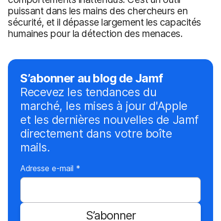
puissant dans les mains des chercheurs en
sécurité, et il dépasse largement les capacités
humaines pour la détection des menaces.
S’abonner au blog de Jamf
Recevez les tendances du
marché, les mises à jour d'Apple
et les dernières nouvelles de Jamf
directement dans votre boîte
mails.
O
Adresse e-mail
*
b
l
i
S’abonner
g