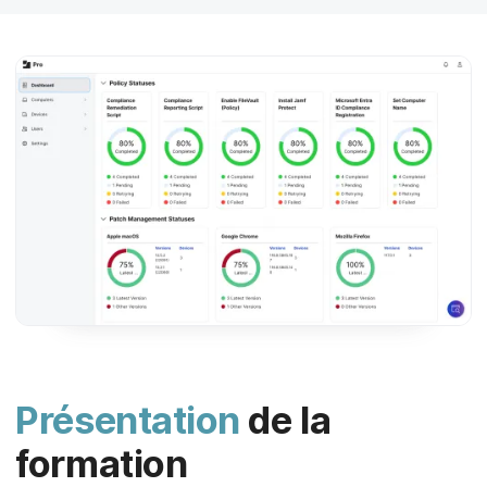
p
m
a
e
l
n
t
Présentation
de la
formation