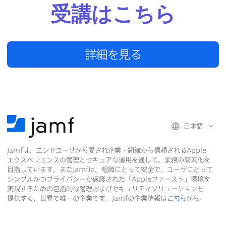
受講は​こちら
詳細を​見る
日本語
Jamf
は、​エンドユーザから​愛され企業・組織から​信頼される
Apple
エクスペリエンスの​管理と​セキュアな​運用を​通して、​業務の​簡素化を​
目指しています。​また
Jamf
は、​組織に​とって​安全で、​ユーザに​とって​
シンプルかつプライバシーが​保護された​「
Apple
ファースト」環境を​
実現する​ための​包括的な​管理および​セキュリティソリューションを​
提供する、​世界で​唯一の​企業です。
Jamf
の​企業情報は
こちら
から。