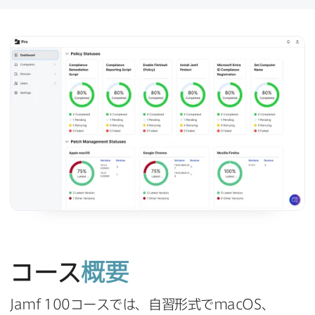
コース
概要
Jamf 100
コースでは、​自習形式で
macOS
、