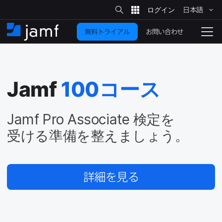
サ
日本語
イ
メ
ト
検
イ
索
お問い合わせ
無料トライアル
ン
ホ
ナ
コ
ー
ビ
ン
ム
ゲ
テ
ー
ン
シ
Jamf
100
コース
ツ
ョ
に
ン
を
移
Jamf Pro Associate
検定を​
動
切
受ける​準備を​整えましょう。
り
替
え
詳細を​見る
る