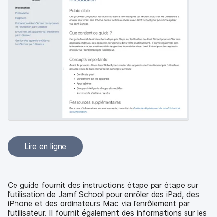
p
m
a
e
l
n
t
Lire en ligne
Ce guide fournit des instructions étape par étape sur
l’utilisation de Jamf School pour enrôler des iPad, des
iPhone et des ordinateurs Mac via l’enrôlement par
l’utilisateur. Il fournit également des informations sur les