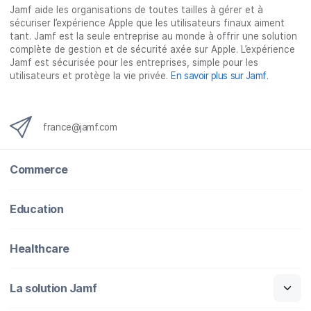
o
e
d
l
Jamf aide les organisations de toutes tailles à gérer et à
o
r
I
sécuriser l’expérience Apple que les utilisateurs finaux aiment
k
n
tant. Jamf est la seule entreprise au monde à offrir une solution
complète de gestion et de sécurité axée sur Apple. L’expérience
Jamf est sécurisée pour les entreprises, simple pour les
utilisateurs et protège la vie privée.
En savoir plus sur Jamf
.
france@jamf.com
Commerce
Education
Healthcare
La solution Jamf