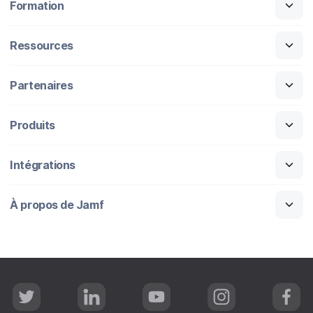
Formation
Ressources
Partenaires
Produits
Intégrations
À propos de Jamf
T
L
Y
I
F
w
i
o
n
a