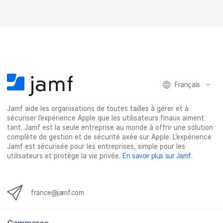
e
e
e
e
r
r
r
r
s
s
s
p
u
u
u
a
r
r
r
r
F
T
L
e
a
w
i
-
c
i
n
m
e
t
k
a
Français
b
t
e
i
o
e
d
l
o
r
I
Jamf aide les organisations de toutes tailles à gérer et à
k
n
sécuriser l’expérience Apple que les utilisateurs finaux aiment
tant. Jamf est la seule entreprise au monde à offrir une solution
complète de gestion et de sécurité axée sur Apple. L’expérience
Jamf est sécurisée pour les entreprises, simple pour les
utilisateurs et protège la vie privée.
En savoir plus sur Jamf
.
france@jamf.com
Commerce