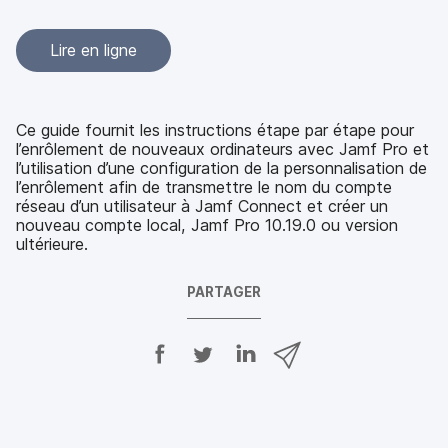
Lire en ligne
Ce guide fournit les instructions étape par étape pour
l’enrôlement de nouveaux ordinateurs avec Jamf Pro et
l’utilisation d’une configuration de la personnalisation de
l’enrôlement afin de transmettre le nom du compte
réseau d’un utilisateur à Jamf Connect et créer un
nouveau compte local, Jamf Pro 10.19.0 ou version
ultérieure.
PARTAGER
P
P
P
P
a
a
a
a
r
r
r
r
t
t
t
t
a
a
a
a
g
g
g
g