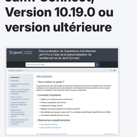
p
m
Version 10.19.0 ou
a
e
l
n
t
version ultérieure