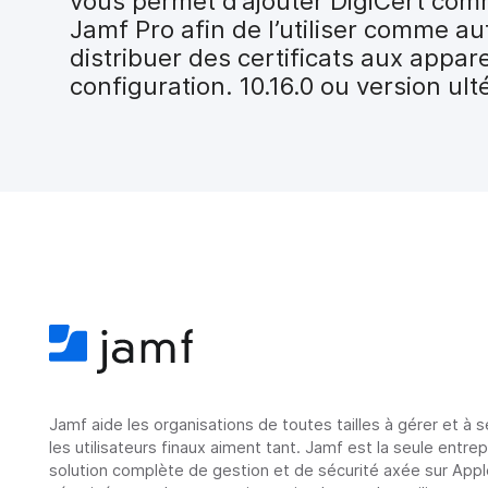
vous permet d’ajouter DigiCert com
i
Jamf Pro afin de l’utiliser comme aut
p
a
distribuer des certificats aux appare
l
configuration. 10.16.0 ou version ult
Jamf aide les organisations de toutes tailles à gérer et à 
les utilisateurs finaux aiment tant. Jamf est la seule entre
solution complète de gestion et de sécurité axée sur Appl