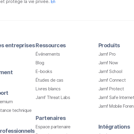
 et protège la vie privée.
En
les entreprises
Ressources
Produits
Événements
Jamf Pro
Blog
Jamf Now
E-books
Jamf School
ement
Études de cas
Jamf Connect
Livres blancs
Jamf Protect
ort
Jamf Threat Labs
Jamf Safe Interne
remium
Jamf Mobile Foren
stance technique
Partenaires
Intégrations
Espace partenaire
rofessionnels