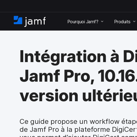
P
a
Pourquoi Jamf?
Produits
s
A
s
c
e
c
r
u
a
Intégration à D
e
u
i
c
l
o
Jamf Pro, 10.16
n
t
e
version ultérie
n
u
p
r
i
Ce guide propose un workflow étape
n
de Jamf Pro à la plateforme DigiCert
c