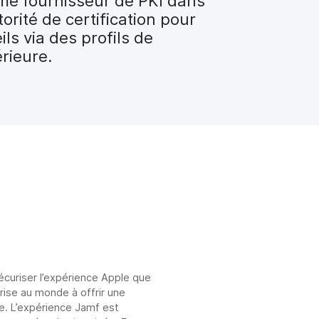
me fournisseur de PKI dans
orité de certification pour
ils via des profils de
érieure.
sécuriser l’expérience Apple que
prise au monde à offrir une
e. L’expérience Jamf est