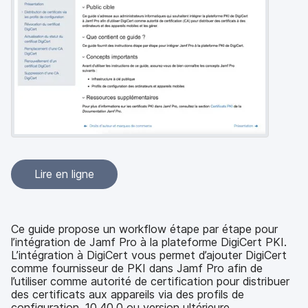
p
m
a
e
l
n
t
Lire en ligne
Ce guide propose un workflow étape par étape pour
l’intégration de Jamf Pro à la plateforme DigiCert PKI.
L’intégration à DigiCert vous permet d’ajouter DigiCert
comme fournisseur de PKI dans Jamf Pro afin de
l’utiliser comme autorité de certification pour distribuer
des certificats aux appareils via des profils de
configuration. 10.40.0 ou version ultérieure.