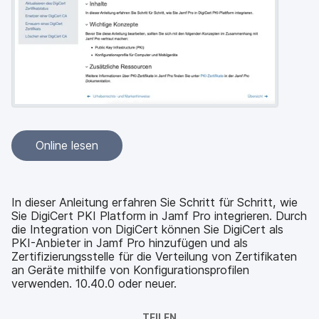
a
n
u
p
t
i
n
h
a
l
t
e
Online lesen
n
In dieser Anleitung erfahren Sie Schritt für Schritt, wie
Sie DigiCert PKI Platform in Jamf Pro integrieren. Durch
die Integration von DigiCert können Sie DigiCert als
PKI-Anbieter in Jamf Pro hinzufügen und als
Zertifizierungsstelle für die Verteilung von Zertifikaten
an Geräte mithilfe von Konfigurationsprofilen
verwenden. 10.40.0 oder neuer.
TEILEN