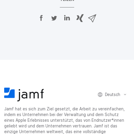
A
A
A
{
V
u
u
u
p
i
f
f
f
h
a
F
T
L
r
E
a
w
i
a
-
c
i
n
s
M
e
t
k
e
a
b
t
e
:
i
o
e
d
s
l
o
r
I
h
t
k
t
n
a
e
t
e
t
r
i
e
i
e
e
l
i
l
i
_
e
l
e
l
o
n
Deutsch
e
n
e
n
n
n
_
Jamf hat es sich zum Ziel gesetzt, die Arbeit zu vereinfachen,
x
indem es Unternehmen bei der Verwaltung und dem Schutz
i
eines Apple Erlebnisses unterstützt, das von Endnutzer*innen
n
geliebt wird und dem Unternehmen vertrauen. Jamf ist das
g
einzige Unternehmen weltweit, das eine vollständige