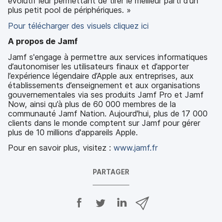
évolutif leur permettant de tirer le meilleur parti d'un
plus petit pool de périphériques. »
Pour télécharger des visuels cliquez ici
A propos de Jamf
Jamf s'engage à permettre aux services informatiques
d’autonomiser les utilisateurs finaux et d’apporter
l’expérience légendaire d’Apple aux entreprises, aux
établissements d’enseignement et aux organisations
gouvernementales via ses produits Jamf Pro et Jamf
Now, ainsi qu’à plus de 60 000 membres de la
communauté Jamf Nation. Aujourd'hui, plus de 17 000
clients dans le monde comptent sur Jamf pour gérer
plus de 10 millions d'appareils Apple.
Pour en savoir plus, visitez :
www.jamf.fr
PARTAGER
P
P
P
P
a
a
a
a
r
r
r
r