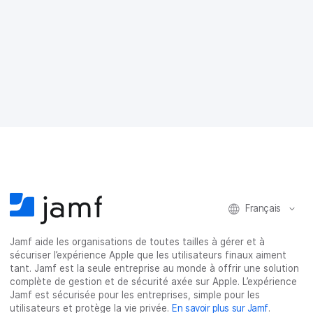
t
t
t
t
a
a
a
a
g
g
g
g
e
e
e
e
r
r
r
r
s
s
s
p
u
u
u
a
r
r
r
r
F
T
L
e
a
w
i
-
c
i
n
m
e
t
k
a
b
t
e
i
o
e
d
l
o
r
I
k
n
Français
Jamf aide les organisations de toutes tailles à gérer et à
sécuriser l’expérience Apple que les utilisateurs finaux aiment
tant. Jamf est la seule entreprise au monde à offrir une solution
complète de gestion et de sécurité axée sur Apple. L’expérience
Jamf est sécurisée pour les entreprises, simple pour les
utilisateurs et protège la vie privée.
En savoir plus sur Jamf
.