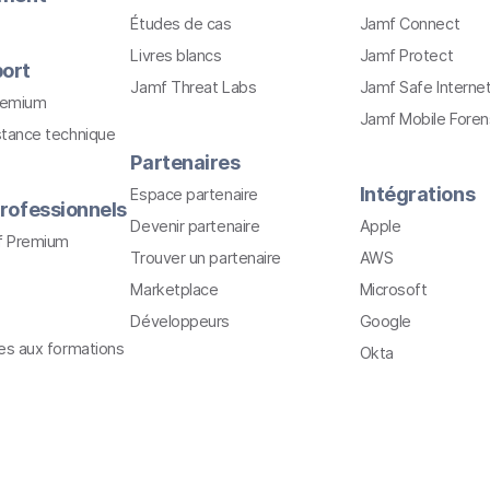
Études de cas
Jamf Connect
Livres blancs
Jamf Protect
ort
Jamf Threat Labs
Jamf Safe Interne
remium
Jamf Mobile Foren
stance technique
Partenaires
Intégrations
Espace partenaire
rofessionnels
Devenir partenaire
Apple
f Premium
Trouver un partenaire
AWS
Marketplace
Microsoft
Développeurs
Google
ves aux formations
Okta