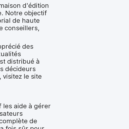
maison d'édition
. Notre objectif
rial de haute
 conseillers,
pprécié des
ualités
t distribué à
es décideurs
visitez le site
f les aide à gérer
isateurs
 complète de
a fois sûr pour