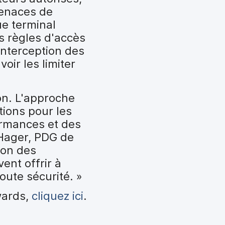
 menaces de
ue terminal
s règles d'accès
'interception des
oir les limiter
on. L'approche
tions pour les
formances et des
 Hager, PDG de
ion des
ent offrir à
oute sécurité. »
wards,
cliquez ici
.