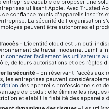
ule entreprise capable de proposer une sol
ntreprises utilisant Apple. Avec Trusted Ac
rs de confiance munis d'appareils inscrits e
treprise. La sécurité de l'organisation s'
employés peuvent être autonomes et produ
 l'accès –
L'identité cloud est un outil ind
nvironnement de travail moderne. Jamf s'i
our
connecter facilement les utilisateurs a
ôle, de leurs autorisations et des règles d
er la sécurité –
En réservant l'accès aux 
fiés, les entreprises peuvent considérablem
cription
des appareils professionnels et de
antage de poids : elle élimine les risques
ption et établit la fiabilité des appareils
ement dynamique des risques –
Les utilis