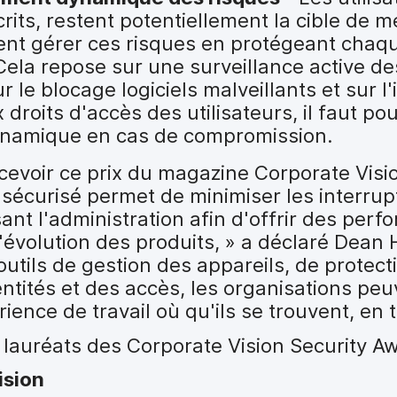
scrits, restent potentiellement la cible de
vent gérer ces risques en protégeant chaq
la repose sur une surveillance active de
r le blocage logiciels malveillants et sur l
roits d'accès des utilisateurs, il faut pouv
ynamique en cas de compromission.
cevoir ce prix du magazine Corporate Visi
sécurisé permet de minimiser les interrup
sant l'administration afin d'offrir des per
l'évolution des produits, » a déclaré Dean
outils de gestion des appareils, de protect
tités et des accès, les organisations peuv
ence de travail où qu'ils se trouvent, en t
s lauréats des Corporate Vision Security A
ision