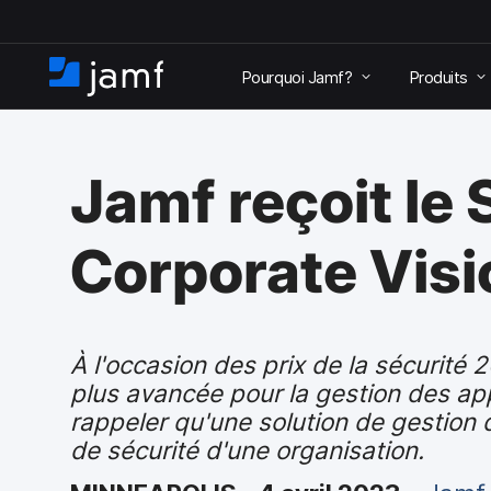
P
a
Pourquoi Jamf?
Produits
s
A
s
c
e
c
r
u
a
Jamf reçoit le
e
u
i
c
l
o
Corporate Visi
n
t
e
n
u
À l'occasion des prix de la sécurité 
p
plus avancée pour la gestion des appa
r
rappeler qu'une solution de gestion d
i
de sécurité d'une organisation.
n
c