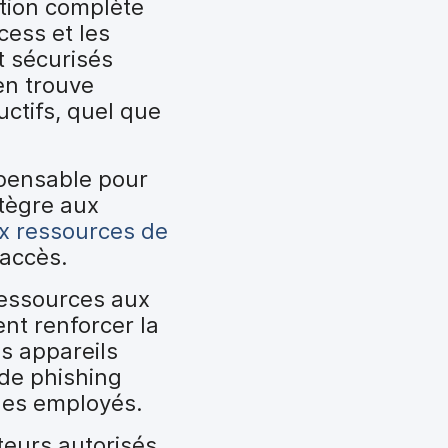
ution complète
cess et les
t sécurisés
en trouve
ctifs, quel que
ispensable pour
ntègre aux
ux ressources de
'accès.
ressources aux
ent renforcer la
s appareils
 de phishing
 des employés.
ateurs autorisés,