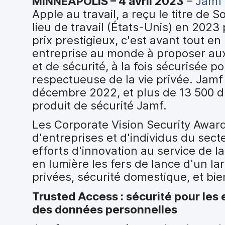
MINNEAPOLIS – 4 avril 2023
–
Jamf
i
Apple au travail, a reçu le titre de 
p
a
lieu de travail (États-Unis) en 2023
l
prix prestigieux, c'est avant tout en
entreprise au monde à proposer au
et de sécurité, à la fois sécurisée po
respectueuse de la vie privée. Jam
décembre 2022, et plus de 13 500 d'e
produit de sécurité Jamf.
Les Corporate Vision Security Award
d'entreprises et d'individus du sec
efforts d'innovation au service de l
en lumière les fers de lance d'un la
privées, sécurité domestique, et bie
Trusted Access : sécurité pour les e
des données personnelles