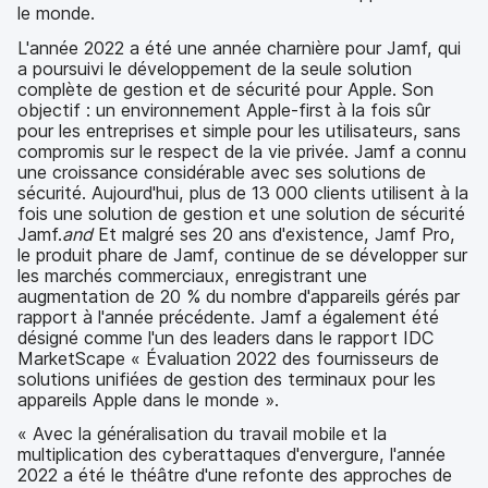
p
m
le monde.
a
e
L'année 2022 a été une année charnière pour Jamf, qui
l
n
a poursuivi le développement de la seule solution
t
complète de gestion et de sécurité pour Apple. Son
objectif : un environnement Apple-first à la fois sûr
pour les entreprises et simple pour les utilisateurs, sans
compromis sur le respect de la vie privée. Jamf a connu
une croissance considérable avec ses solutions de
sécurité. Aujourd'hui, plus de 13 000 clients utilisent à la
fois une solution de gestion et une solution de sécurité
Jamf.
and
Et malgré ses 20 ans d'existence, Jamf Pro,
le produit phare de Jamf, continue de se développer sur
les marchés commerciaux, enregistrant une
augmentation de 20 % du nombre d'appareils gérés par
rapport à l'année précédente. Jamf a également été
désigné comme l'un des leaders dans le rapport IDC
MarketScape « Évaluation 2022 des fournisseurs de
solutions unifiées de gestion des terminaux pour les
appareils Apple dans le monde ».
« Avec la généralisation du travail mobile et la
multiplication des cyberattaques d'envergure, l'année
2022 a été le théâtre d'une refonte des approches de