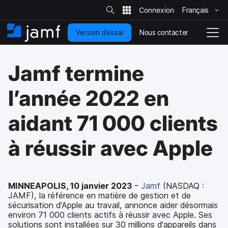
R
e
Français
P
c
h
a
e
Nous contacter
Version d’essai
s
A
N
r
c
s
c
a
h
e
c
v
e
Jamf termine
r
r
u
i
s
a
e
g
u
u
i
r
a
l’année 2022 en
l
c
l
t
e
o
i
s
aidant 71 000 clients
i
n
o
t
t
n
e
e
e
à réussir avec Apple
n
n
u
d
p
é
r
p
MINNEAPOLIS, 10 janvier 2023
–
Jamf
(NASDAQ :
i
l
JAMF), la référence en matière de gestion et de
n
o
sécurisation d'Apple au travail, annonce aider désormais
c
i
environ 71 000 clients actifs à réussir avec Apple. Ses
i
e
solutions sont installées sur 30 millions d'appareils dans