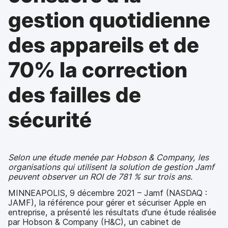
p
m
gestion quotidienne
a
e
l
n
t
des appareils et de
70% la correction
des failles de
sécurité
Selon une étude menée par Hobson & Company, les
organisations qui utilisent la solution de gestion Jamf
peuvent observer un ROI de 781 % sur trois ans.
MINNEAPOLIS,
9 décembre 2021 – Jamf (NASDAQ :
JAMF), la référence pour gérer et sécuriser Apple en
entreprise, a présenté les résultats d'une étude réalisée
par Hobson & Company (H&C), un cabinet de