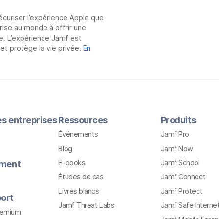
sécuriser l’expérience Apple que
prise au monde à offrir une
e. L’expérience Jamf est
 et protège la vie privée.
En
les entreprises
Ressources
Produits
Événements
Jamf Pro
Blog
Jamf Now
E-books
Jamf School
ement
Études de cas
Jamf Connect
Livres blancs
Jamf Protect
ort
Jamf Threat Labs
Jamf Safe Interne
remium