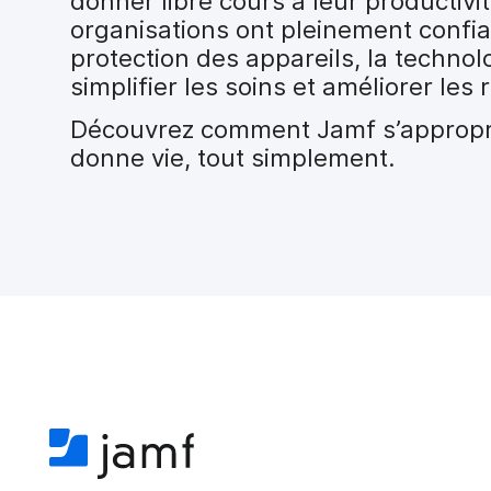
donner libre cours à leur productivit
i
organisations ont pleinement confia
p
a
protection des appareils, la technolo
l
simplifier les soins et améliorer les 
Découvrez comment Jamf s’approprie
donne vie, tout simplement.