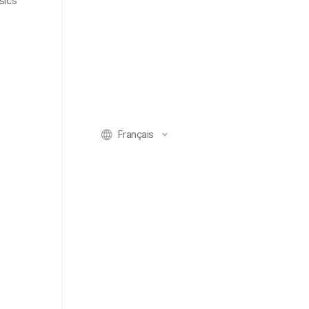
sics
Français