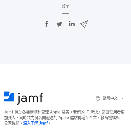
分享
分
分
分
透
享
享
享
過
E
至
至
至
m
F
T
L
a
a
w
i
i
c
i
n
l
e
t
k
分
b
t
e
享
o
e
d
o
r
I
k
n
繁體​中文
Jamf
協助​各​機構​順利​管理
Apple
裝置。​我們​的
IT
解決​方案​讓​使用​者​更​
加強​大，​同時​致力​將​名聞​遐邇​的
Apple
體驗​傳遞​至​企業、​教育​機構​與​
公家​機關。
深入​了​解
Jamf
。