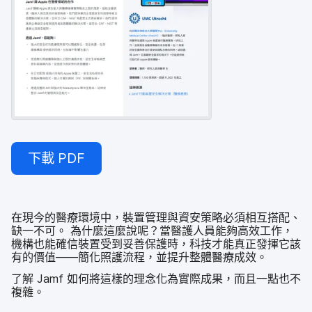
下載
PDF
在​現今​的​醫療​環境​中，​裝置​管理​與​資安​策​略​必須​相互​搭配、​
缺一​不可。
為​什麼​這麼​說呢？​當​醫護​人員​能夠​高效​工作，​
機構​也​能​確信​裝置​受到​妥善​保護​時，​科技​才​能​真正​發揮​它​該​
有​的​價值​——​簡化​照護​流程，​並​提升​整體​醫療​成效。
了​解
Jamf
如何​將​這樣​的​理念化為​實際​成果，​而且​一點​也​不​
複雜。