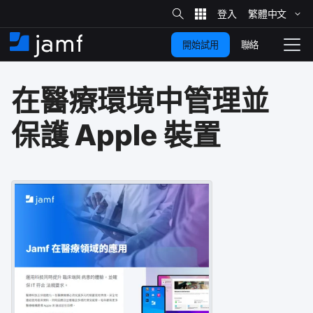
網
站
繁體​中文
跳
搜
尋
聯絡
開始試用
至
住
切
家
換
主
在​醫療​環境​中​管理​並​
要
瀏
覽
內
保護
Apple
裝置
容