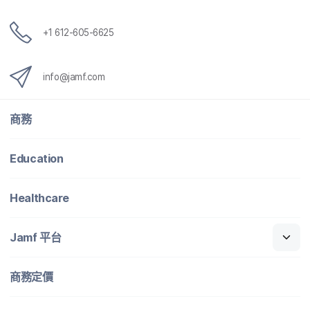
+
1 612-605-6625
info
@
jamf
.
com
商務
Education
Healthcare
Jamf
平​台
商務定​價