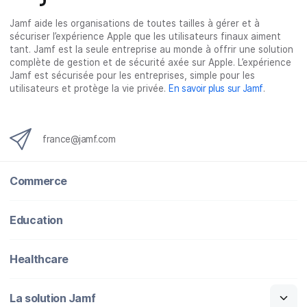
b
t
e
i
o
e
d
l
Jamf aide les organisations de toutes tailles à gérer et à
o
r
I
sécuriser l’expérience Apple que les utilisateurs finaux aiment
k
n
tant. Jamf est la seule entreprise au monde à offrir une solution
complète de gestion et de sécurité axée sur Apple. L’expérience
Jamf est sécurisée pour les entreprises, simple pour les
utilisateurs et protège la vie privée.
En savoir plus sur Jamf
.
france@jamf.com
Commerce
Education
Healthcare
La solution Jamf