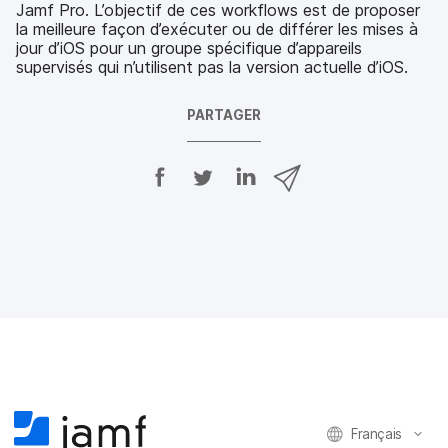
Jamf Pro. L’objectif de ces workflows est de proposer
la meilleure façon d’exécuter ou de différer les mises à
jour d’iOS pour un groupe spécifique d’appareils
supervisés qui n’utilisent pas la version actuelle d’iOS.
PARTAGER
P
P
P
P
a
a
a
a
r
r
r
r
t
t
t
t
a
a
a
a
g
g
g
g
e
e
e
e
r
r
r
r
s
s
s
p
u
u
u
a
r
r
r
r
F
T
L
e
a
w
i
-
c
i
n
m
e
t
k
a
Français