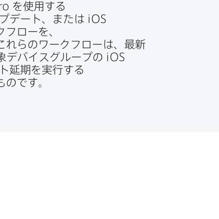
ro
を​使用する​
プデート、​または
iOS
クフローを、​
これらの​ワークフローは、​最新
対象デバイスグループの
iOS
ト延期を​実行する​
​ものです。