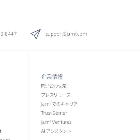
80-8447
support
@
jamf
.
com
企業情報
問い​合わせ先
プレスリリース
Jamf
での​​キャリア
Trust Center
Jamf Ventures
t
AI
アシスタント