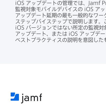
iOS
アップデートの​管理では、
Jamf P
監視対象モバイルデバイスの
iOS
アッ
アップデート延期の​最も​一般的な​ワー
ステップバイステップで​説明します。​
iOS
バージ​ョンではない​所定の​監視
アップデート、​または
iOS
アップデー
ベストプラクティスの​説明を​意図した