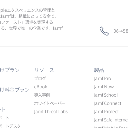
ple
エクスペリエンスの​管理と​
た
Jamf
は、​組織に​とって​安全で、​
e
ファースト」環境を​実現する​
る、​世界で​唯一の​企業です。
Jamf
06-45
けプラン
リソース
製品
ブログ
Jamf Pro
eBook
Jamf Now
け料金プラン
導入事例
Jamf School
ホワイトペーパー
Jamf Connect
ート
Jamf Threat Labs
Jamf Protect
ポート
Jamf Safe Interne
ポートデスク