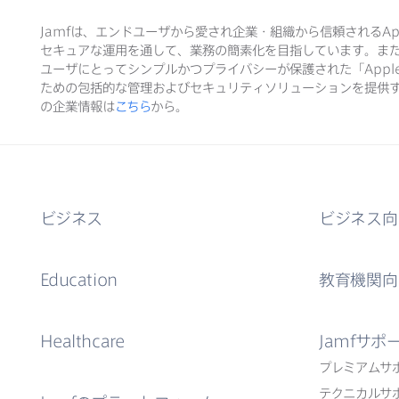
Jamf
は、​エンドユーザから​愛され企業・組織から​信頼される
Ap
セキュアな​運用を​通して、​業務の​簡素化を​目指しています。​ま
ユーザに​とって​シンプルかつプライバシーが​保護された​「
Appl
ための​包括的な​管理および​セキュリティソリューションを​提供す
の​企業情報は
こちら
から。
ビジネス
ビジネス向
Education
教育機関向
Healthcare
Jamf
サポ
プレミアムサ
テクニカルサ