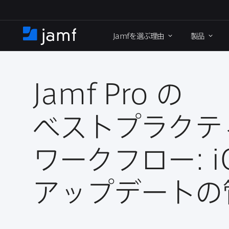
メ
イ
Jamf
を​選ぶ理由
製品
ン
ホ
コ
ー
ン
ム
テ
ン
Jamf Pro
の​
ツ
に
ベストプラクテ
移
動
ワークフロー:
i
アップデートの​