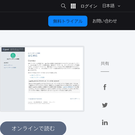
サ
イ
日本語
ト
検
索
お問い​合わせ
無料トライアル
共有
F
a
c
T
e
w
b
i
L
o
t
i
オンラインで読む
o
t