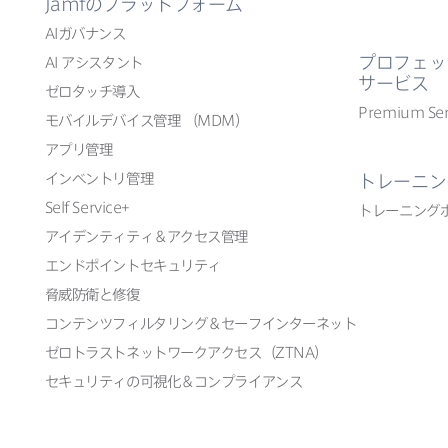
Jamf
の​プラットフォーム
AI
ガバナンス
プロフェッ
AI
アシスタント
サービス
ゼロタッチ導入
Premium Ser
モバイルデバイス管理
（
MDM
）
アプリ管理
インベントリ管理
トレーニン
Self Service
+
トレーニング
アイデンティティ＆アクセス管理
エンドポイントセキュリティ
脅威防衛と​修復
コンテンツフィルタリング＆セーフインターネット
ゼロトラストネットワークアクセス​（
ZTNA
）
セキュリティの​可視化＆コンプライアンス