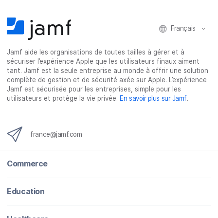
a
w
i
-
c
i
n
m
e
t
k
a
Français
b
t
e
i
o
e
d
l
Jamf aide les organisations de toutes tailles à gérer et à
o
r
I
sécuriser l’expérience Apple que les utilisateurs finaux aiment
k
n
tant. Jamf est la seule entreprise au monde à offrir une solution
complète de gestion et de sécurité axée sur Apple. L’expérience
Jamf est sécurisée pour les entreprises, simple pour les
utilisateurs et protège la vie privée.
En savoir plus sur Jamf
.
france@jamf.com
Commerce
Education