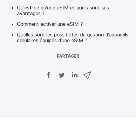
Qu'est-ce qu'une eSIM et quels sont ses
avantages ?
Comment activer une eSIM ?
Quelles sont les possibilités de gestion d'appareils
cellulaires équipés d’une eSIM ?
PARTAGER
P
P
P
P
a
a
a
a
r
r
r
r
t
t
t
t
a
a
a
a
g
g
g
g
e
e
e
e
r
r
r
r
s
s
s
p
u
u
u
a
r
r
r
r
F
T
L
e