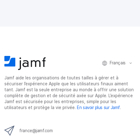
a
a
a
a
g
g
g
g
e
e
e
e
r
r
r
r
s
s
s
p
u
u
u
a
r
r
r
r
F
T
L
e
a
w
i
-
c
i
n
m
e
t
k
a
Français
b
t
e
i
o
e
d
l
o
r
I
Jamf aide les organisations de toutes tailles à gérer et à
k
n
sécuriser l’expérience Apple que les utilisateurs finaux aiment
tant. Jamf est la seule entreprise au monde à offrir une solution
complète de gestion et de sécurité axée sur Apple. L’expérience
Jamf est sécurisée pour les entreprises, simple pour les
utilisateurs et protège la vie privée.
En savoir plus sur Jamf
.
france@jamf.com