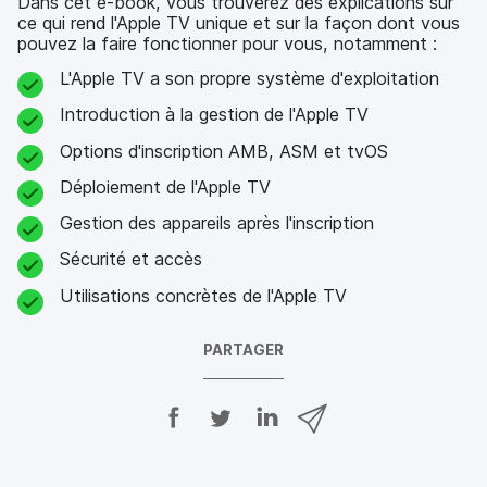
Dans cet e-book, vous trouverez des explications sur
ce qui rend l'Apple TV unique et sur la façon dont vous
pouvez la faire fonctionner pour vous, notamment :
L'Apple TV a son propre système d'exploitation
Introduction à la gestion de l'Apple TV
Options d'inscription AMB, ASM et tvOS
Déploiement de l'Apple TV
Gestion des appareils après l'inscription
Sécurité et accès
Utilisations concrètes de l'Apple TV
PARTAGER
P
P
P
P
a
a
a
a
r
r
r
r
t
t
t
t