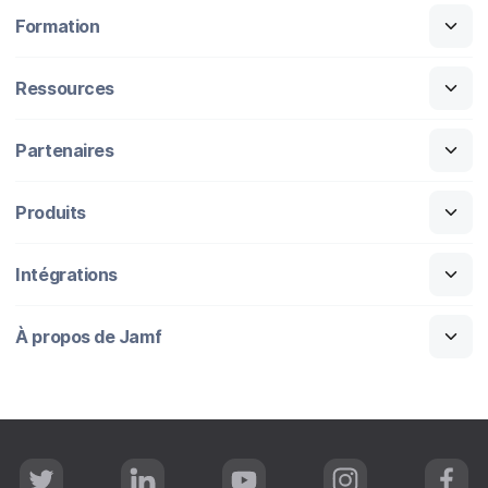
Formation
Ressources
Partenaires
Produits
Intégrations
À propos de Jamf
T
L
Y
I
F