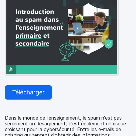
p
m
a
e
l
n
t
Télécharger
Dans le monde de l'enseignement, le spam n'est pas
seulement un désagrément, c'est également un risque
croissant pour la cybersécurité. Entre les e-mails de
phishing qui tentent d'obtenir des informations