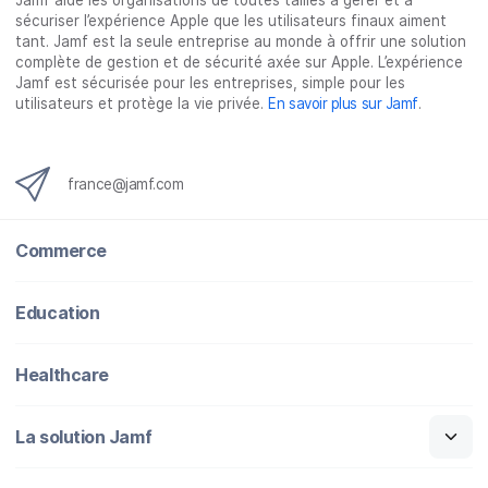
Jamf aide les organisations de toutes tailles à gérer et à
k
n
sécuriser l’expérience Apple que les utilisateurs finaux aiment
tant. Jamf est la seule entreprise au monde à offrir une solution
complète de gestion et de sécurité axée sur Apple. L’expérience
Jamf est sécurisée pour les entreprises, simple pour les
utilisateurs et protège la vie privée.
En savoir plus sur Jamf
.
france@jamf.com
Commerce
Education
Healthcare
La solution Jamf