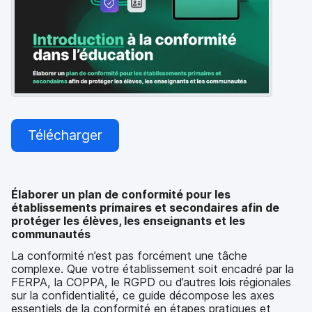
p
m
a
e
l
n
t
Télécharger
Élaborer un plan de conformité pour les
établissements primaires et secondaires afin de
protéger les élèves, les enseignants et les
communautés
La conformité n’est pas forcément une tâche
complexe. Que votre établissement soit encadré par la
FERPA, la COPPA, le RGPD ou d’autres lois régionales
sur la confidentialité, ce guide décompose les axes
essentiels de la conformité en étapes pratiques et