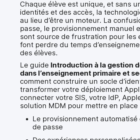
i
Chaque élève est unique, et sans u
p
identités et des accès, la technologi
a
au lieu d’être un moteur. La confus
l
passe, le provisionnement manuel e
sont source de frustration pour les 
font perdre du temps d’enseignemen
des élèves.
Le guide
Introduction à la gestion 
dans l’enseignement primaire et s
comment construire un socle d’iden
transformer votre déploiement App
connecter votre SIS, votre IdP, App
solution MDM pour mettre en place 
Le provisionnement automatisé e
de passe
Des expériences personnalisées