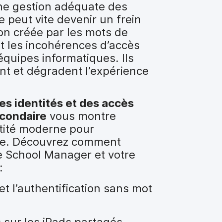
ne gestion adéquate des
e peut vite devenir un frein
ion créée par les mots de
t les incohérences d’accès
équipes informatiques. Ils
t et dégradent l’expérience
des identités et des accès
econdaire
vous montre
tité moderne pour
le. Découvrez comment
le School Manager et votre
:
t l’authentification sans mot
 sur les iPads partagés