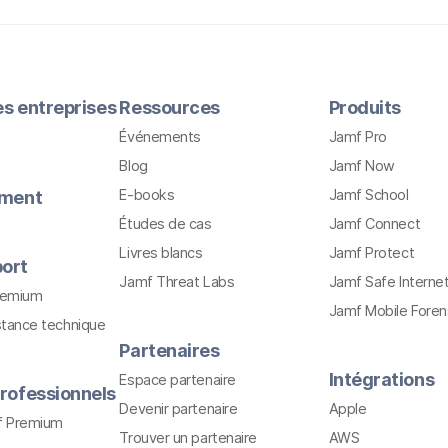
les entreprises
Ressources
Produits
Événements
Jamf Pro
Blog
Jamf Now
E-books
Jamf School
ement
Études de cas
Jamf Connect
Livres blancs
Jamf Protect
ort
Jamf Threat Labs
Jamf Safe Interne
remium
Jamf Mobile Foren
stance technique
Partenaires
Intégrations
Espace partenaire
rofessionnels
Devenir partenaire
Apple
f Premium
Trouver un partenaire
AWS