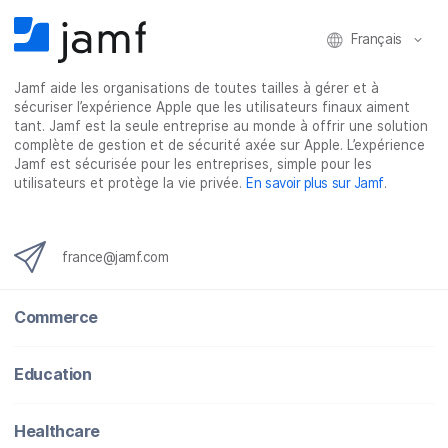
c
i
n
m
e
t
k
a
Français
b
t
e
i
o
e
d
l
Jamf aide les organisations de toutes tailles à gérer et à
o
r
I
sécuriser l’expérience Apple que les utilisateurs finaux aiment
k
n
tant. Jamf est la seule entreprise au monde à offrir une solution
complète de gestion et de sécurité axée sur Apple. L’expérience
Jamf est sécurisée pour les entreprises, simple pour les
utilisateurs et protège la vie privée.
En savoir plus sur Jamf
.
france@jamf.com
Commerce
Education
Healthcare