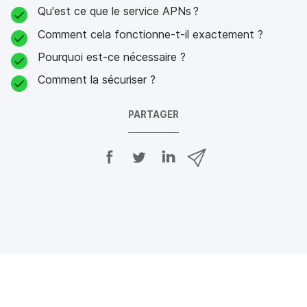
Qu'est ce que le service APNs ?
Comment cela fonctionne-t-il exactement ?
Pourquoi est-ce nécessaire ?
Comment la sécuriser ?
PARTAGER
P
P
P
P
a
a
a
a
r
r
r
r
t
t
t
t
a
a
a
a
g
g
g
g
e
e
e
e
r
r
r
r
s
s
s
p
u
u
u
a
r
r
r
r
F
T
L
e
a
w
i
-