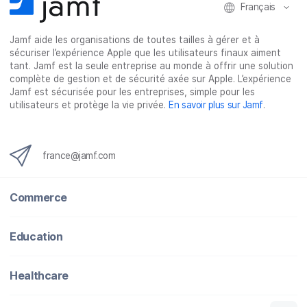
e
t
k
a
Français
b
t
e
i
o
e
d
l
Jamf aide les organisations de toutes tailles à gérer et à
o
r
I
sécuriser l’expérience Apple que les utilisateurs finaux aiment
k
n
tant. Jamf est la seule entreprise au monde à offrir une solution
complète de gestion et de sécurité axée sur Apple. L’expérience
Jamf est sécurisée pour les entreprises, simple pour les
utilisateurs et protège la vie privée.
En savoir plus sur Jamf
.
france@jamf.com
Commerce
Education
Healthcare