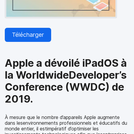
p
m
a
e
l
n
t
Télécharger
Apple a dévoilé iPadOS à
la WorldwideDeveloper’s
Conference (WWDC) de
2019.
À mesure que le nombre d’appareils Apple augmente
dans lesenvironnements professionnels et éducatifs du
monde entier, il estimpératif d’optimiser les