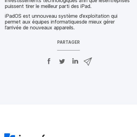
investissements technologiques afin que lesentreprises
puissent tirer le meilleur parti des iPad.
iPadOS est unnouveau système d’exploitation qui
permet aux équipes informatiquesde mieux gérer
l’arrivée de nouveaux appareils.
PARTAGER
P
P
P
P
a
a
a
a
r
r
r
r
t
t
t
t
a
a
a
a
g
g
g
g
e
e
e
e
r
r
r
r
s
s
s
p
u
u
u
a
r
r
r
r
F
T
L
e
a
w
i
-
c
i
n
m