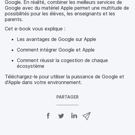
Google. En réalité, combiner les meilleurs services de
Google avec du matériel Apple permet une multitude de
possibilités pour les élèves, les enseignants et les
parents.
Cet e-book vous explique :
Les avantages de Google sur Apple
Comment intégrer Google et Apple
Comment réussir la cogestion de chaque
écosystème
Téléchargez-le pour utiliser la puissance de Google et
d'Apple dans votre environnement.
PARTAGER
P
P
P
P
a
a
a
a
r
r
r
r
t
t
t
t