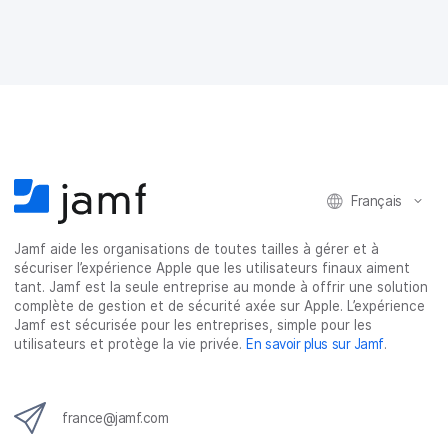
a
a
a
a
g
g
g
g
e
e
e
e
r
r
r
r
s
s
s
p
u
u
u
a
r
r
r
r
F
T
L
e
a
w
i
-
c
i
n
m
e
t
k
a
Français
b
t
e
i
o
e
d
l
o
r
I
Jamf aide les organisations de toutes tailles à gérer et à
k
n
sécuriser l’expérience Apple que les utilisateurs finaux aiment
tant. Jamf est la seule entreprise au monde à offrir une solution
complète de gestion et de sécurité axée sur Apple. L’expérience
Jamf est sécurisée pour les entreprises, simple pour les
utilisateurs et protège la vie privée.
En savoir plus sur Jamf
.
france@jamf.com