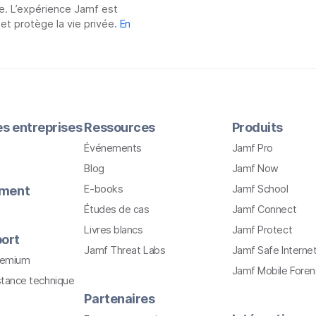
e. L’expérience Jamf est
 et protège la vie privée.
En
les entreprises
Ressources
Produits
Événements
Jamf Pro
Blog
Jamf Now
E-books
Jamf School
ement
Études de cas
Jamf Connect
Livres blancs
Jamf Protect
ort
Jamf Threat Labs
Jamf Safe Interne
remium
Jamf Mobile Foren
stance technique
Partenaires