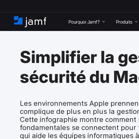
P
a
Pourquoi Jamf?
Produits
s
A
s
c
e
c
r
u
a
Simplifier la ge
e
u
i
c
l
o
sécurité du Ma
n
t
e
n
u
Les environnements Apple prennent 
p
complique de plus en plus la gestion
r
Cette infographie montre comment 
i
fondamentales se connectent pour 
n
c
qui aide les équipes informatiques à 