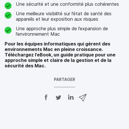
Une sécurité et une conformité plus cohérentes
Une meilleure visibilité sur l’état de santé des
appareils et leur exposition aux risques
Une approche plus simple de l’expansion de
l’environnement Mac
Pour les équipes informatiques qui gèrent des
environnements Mac en pleine croissance.
Téléchargez l’eBook, un guide pratique pour une
approche simple et claire de la gestion et de la
sécurité des Mac.
PARTAGER
P
P
P
P
a
a
a
a
r
r
r
r
t
t
t
t
a
a
a
a
g
g
g
g
e
e
e
e