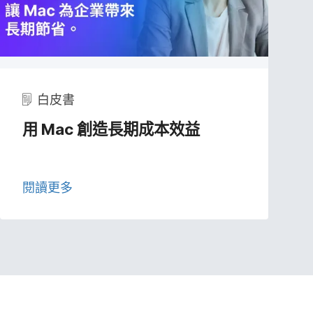
白皮書
用
Mac
創造長​期成本​效益
閱讀​更多