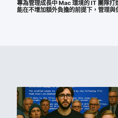
專為​管理​成長​中
Mac
環境​的
IT
團隊​打造
能​在​不​增加額​外​負擔​的​前​提下，​管理​與