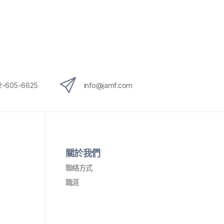
12-605-6625
info
@
jamf
.
com
關於​我們
聯絡​方式
職涯