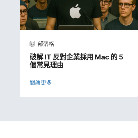
部​落格
破解
IT
反對​企業​採用
Mac
的
5
個​常​見理​由
閱讀​更多