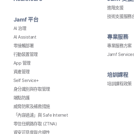
進階​支援
技術​支援​服務​
Jamf
平​台
AI
治理
專業​服務
AI Assistant
零接觸部署
專業​服務​方案
行動​裝置​管理
Jamf Service
App
管理
資產​管理
培訓​課程
Self Service
+
培訓​課程​政策
身​分識別​與​存取​管理
端點防護
威脅​防禦​及​補救​措施
「內容​過濾」​與
Safe Internet
零信任​網路​存取
(
ZTNA
)
資安​可​見度​與​合規性