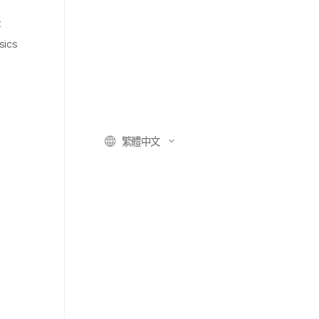
t
sics
繁體​中文