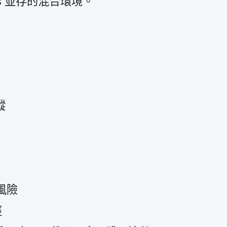
s
並​存​的​混合​環境。
蹤
​風險
徑