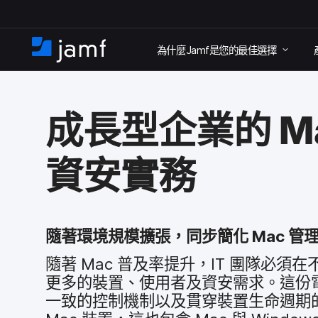
跳
為​什麼
Jamf
是​您​的​最佳​選擇
至
住
家
主
要
成長型​企業​的
M
內
容
資安​實務
隨​著​環境​規模​擴張，​同步​簡化
Mac
管理
隨​著
Mac
普​及​率​提升，
IT
團隊​必須​在​不
更多​的​裝置、​使用​者​及​資安​需求。​這​份​
一致​的​控制​機制​以及​貫穿​裝置​生命​週期​