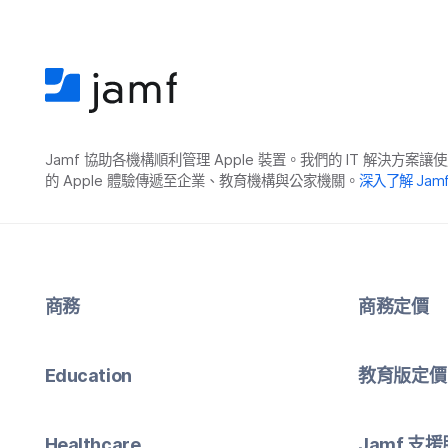
Jamf
協助​各​機構​順利​管理
Apple
裝置。​我們​的
IT
解決​方案​讓​使
的
Apple
體驗​傳遞​至​企業、​教育​機構​與​公家​機關。
深入​了​解
Jam
商務
商務定​價
Education
教育版定​價
Healthcare
Jamf
支援