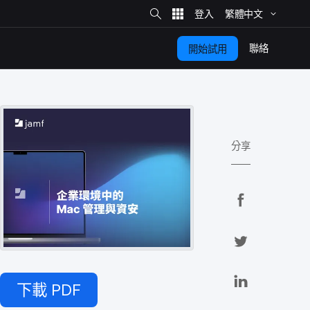
網
站
繁體​中文
搜
尋
聯絡
開始​試用
分享
分
享
分
至
享
F
分
a
下載
PDF
至
享
c
T