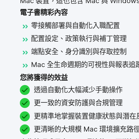
Mac
裝置，​這​也​包含
Mac
與
Window
電子書精彩​內容
零接觸部署​與​自動​化入​職​配置
配置​設定、​政策​執行​與​補丁​管理
端點​安全、​身分識別​與​存取​控制
Mac
全​生​命​週期​的​可視性​與​報表​追
您​將​獲得​的​效益
透過​自動化​大幅​減少​手動​操​作
更​一致​的​資安​防護​與​合規​管理
更​精準​地掌握​裝置​健康​狀態​與​潛在
更​清晰​的​大規模
Mac
環境​擴充路​