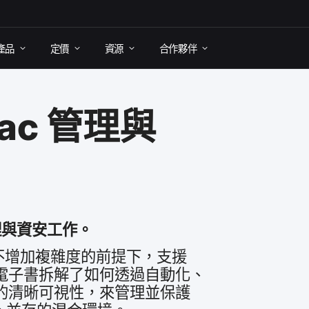
產品
定​價
資源
合作​夥伴
ac
管理​與​
​與​資安​工作。
​增加​複​雜度​的​前​提下，​支援​
電子書​拆​解​了​如何​透過​自動化、​
的​清晰​可​視性，​來​管理​並​保護