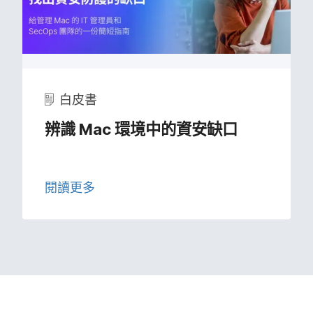
白皮書
辨識
Mac
環境​中​的​資安​缺​口
閱讀​更多