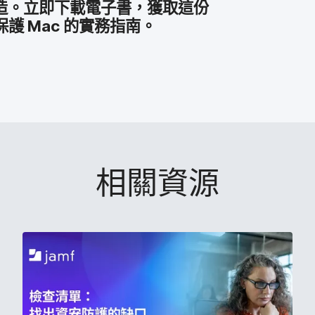
。​立即​下載​電子書，​獲取​這​份​
​保護
Mac
的​實務​指南。
相關​資源