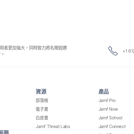
用​者​更​加強​大，​同時​致力​將​名聞​遐邇​
+
1 6
f
。
資源
產品
部​落格
Jamf Pro
電子書
Jamf Now
白皮書
Jamf School
Jamf Threat Labs
Jamf Connect
​服務