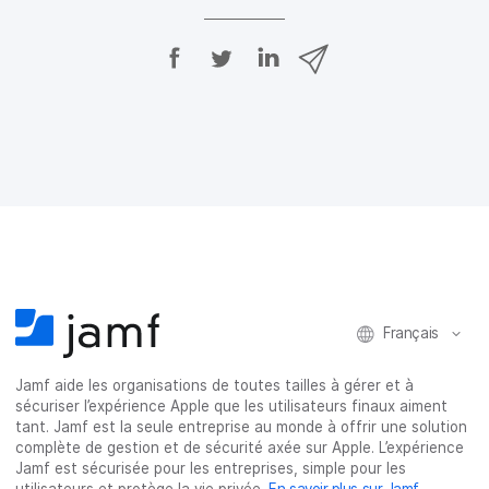
P
P
P
P
a
a
a
a
r
r
r
r
t
t
t
t
a
a
a
a
g
g
g
g
e
e
e
e
r
r
r
r
s
s
s
p
u
u
u
a
r
r
r
r
F
T
L
e
a
w
i
-
c
i
n
m
Français
e
t
k
a
b
t
e
i
o
e
d
l
Jamf aide les organisations de toutes tailles à gérer et à
o
r
I
sécuriser l’expérience Apple que les utilisateurs finaux aiment
k
n
tant. Jamf est la seule entreprise au monde à offrir une solution
complète de gestion et de sécurité axée sur Apple. L’expérience
Jamf est sécurisée pour les entreprises, simple pour les