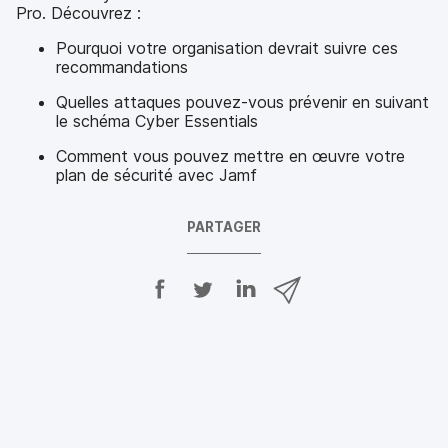
Pro. Découvrez :
Pourquoi votre organisation devrait suivre ces
recommandations
Quelles attaques pouvez-vous prévenir en suivant
le schéma Cyber Essentials
Comment vous pouvez mettre en œuvre votre
plan de sécurité avec Jamf
PARTAGER
P
P
P
P
a
a
a
a
r
r
r
r
t
t
t
t
a
a
a
a
g
g
g
g
e
e
e
e
r
r
r
r
s
s
s
p