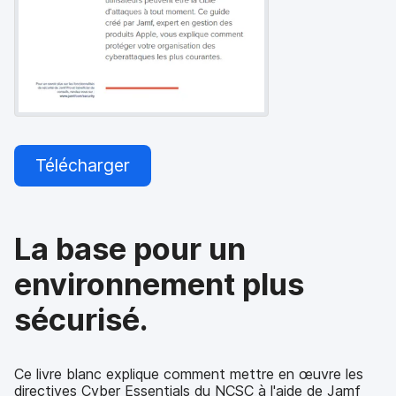
p
m
a
e
l
n
t
Télécharger
La base pour un
environnement plus
sécurisé.
Ce livre blanc explique comment mettre en œuvre les
directives Cyber Essentials du NCSC à l'aide de Jamf