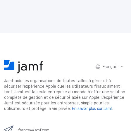
t
t
t
t
a
a
a
a
g
g
g
g
e
e
e
e
r
r
r
r
s
s
s
p
u
u
u
a
r
r
r
r
F
T
L
e
a
w
i
-
c
i
n
m
e
t
k
a
Français
b
t
e
i
o
e
d
l
o
r
I
Jamf aide les organisations de toutes tailles à gérer et à
k
n
sécuriser l’expérience Apple que les utilisateurs finaux aiment
tant. Jamf est la seule entreprise au monde à offrir une solution
complète de gestion et de sécurité axée sur Apple. L’expérience
Jamf est sécurisée pour les entreprises, simple pour les
utilisateurs et protège la vie privée.
En savoir plus sur Jamf
.
france@jamf.com