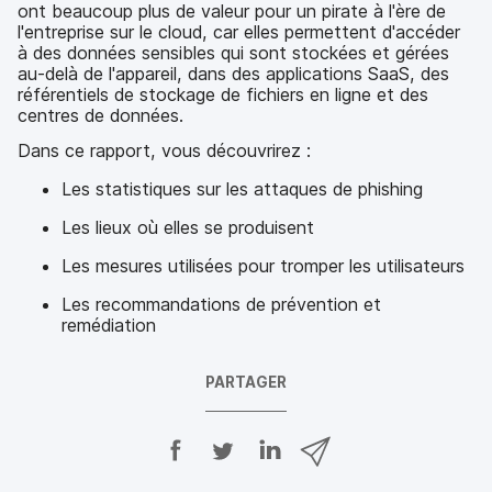
ont beaucoup plus de valeur pour un pirate à l'ère de
l'entreprise sur le cloud, car elles permettent d'accéder
à des données sensibles qui sont stockées et gérées
au-delà de l'appareil, dans des applications SaaS, des
référentiels de stockage de fichiers en ligne et des
centres de données.
Dans ce rapport, vous découvrirez :
Les statistiques sur les attaques de phishing
Les lieux où elles se produisent
Les mesures utilisées pour tromper les utilisateurs
Les recommandations de prévention et
remédiation
PARTAGER
P
P
P
P
a
a
a
a
r
r
r
r