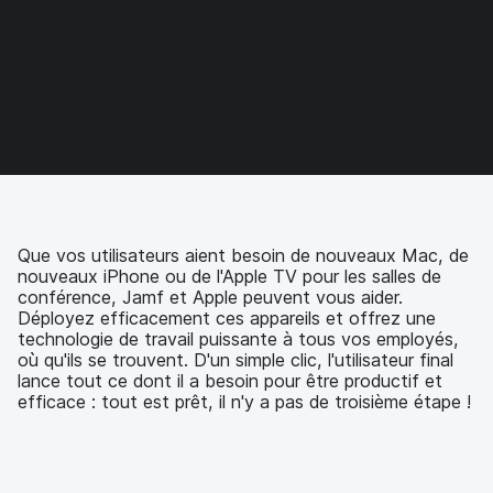
t
t
t
t
a
a
a
a
g
g
g
g
e
e
e
e
r
r
r
r
s
s
s
p
u
u
u
a
r
r
r
r
F
T
L
e
a
w
i
-
c
i
n
m
e
t
k
a
Que vos utilisateurs aient besoin de nouveaux Mac, de
b
t
e
i
nouveaux iPhone ou de l'Apple TV pour les salles de
o
e
d
l
conférence, Jamf et Apple peuvent vous aider.
o
r
I
Déployez efficacement ces appareils et offrez une
k
n
technologie de travail puissante à tous vos employés,
où qu'ils se trouvent. D'un simple clic, l'utilisateur final
lance tout ce dont il a besoin pour être productif et
efficace : tout est prêt, il n'y a pas de troisième étape !