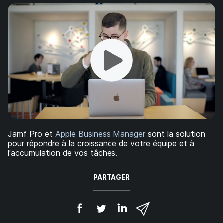
p
m
a
e
l
n
t
Jamf Pro et
Apple Business Manager
sont la solution
pour répondre à la croissance de votre équipe et à
l'accumulation de vos tâches.
PARTAGER
P
P
P
P
a
a
a
a
r
r
r
r