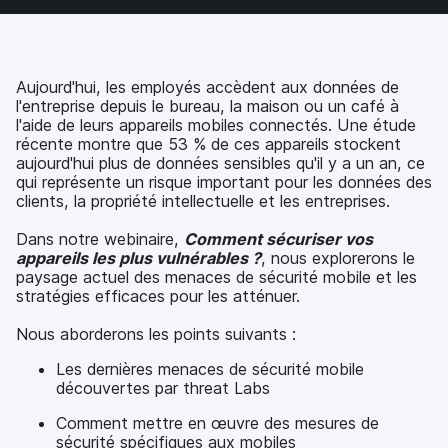
s
s
s
p
u
u
u
a
r
r
r
r
F
T
L
e
a
w
i
-
Aujourd'hui, les employés accèdent aux données de
c
i
n
m
l'entreprise depuis le bureau, la maison ou un café à
e
t
k
a
l'aide de leurs appareils mobiles connectés. Une étude
b
t
e
i
récente montre que 53 % de ces appareils stockent
o
e
d
l
aujourd'hui plus de données sensibles qu'il y a un an, ce
o
r
I
qui représente un risque important pour les données des
k
n
clients, la propriété intellectuelle et les entreprises.
Dans notre webinaire,
Comment sécuriser vos
appareils les plus vulnérables ?
, nous explorerons le
paysage actuel des menaces de sécurité mobile et les
stratégies efficaces pour les atténuer.
Nous aborderons les points suivants :
Les dernières menaces de sécurité mobile
découvertes par threat Labs
Comment mettre en œuvre des mesures de
sécurité spécifiques aux mobiles