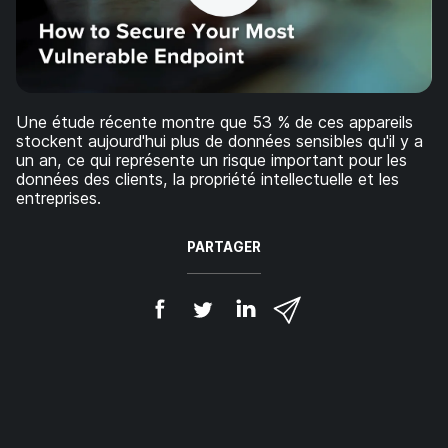
p
m
a
e
l
n
t
Une étude récente montre que 53 % de ces appareils
stockent aujourd'hui plus de données sensibles qu'il y a
un an, ce qui représente un risque important pour les
données des clients, la propriété intellectuelle et les
entreprises.
PARTAGER
P
P
P
P
a
a
a
a
r
r
r
r
t
t
t
t
a
a
a
a
g
g
g
g
e
e
e
e
r
r
r
r