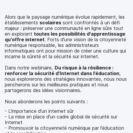
r
r
r
r
F
T
L
e
a
w
i
-
Alors que le paysage numérique évolue rapidement, les
c
i
n
m
établissements
scolaires
sont confrontés à un défi
e
t
k
a
majeur : préserver une communauté en ligne sûre tout
b
t
e
i
en explorant
toutes les possibilités d'apprentissage
o
e
d
l
qu'offre internet
. Forts d'une vision de la citoyenneté
o
r
I
numérique responsable, les administrateurs
k
n
informatiques ont pour mission de créer une culture qui
incarne la sûreté et la sécurité sur internet.
Dans notre webinaire,
Du risque à la résilience :
renforcer la sécurité d’Internet dans l’éducation
,
nous explorerons des stratégies innovantes, nous nous
pencherons sur les meilleures pratiques et nous
partagerons des idées visionnaires.
Nous aborderons les points suivants :
- L'importance d'un internet sûr
- La mise en place d'un cadre global de sécurité sur
Internet
- Promouvoir la citoyenneté numérique par l'éducation