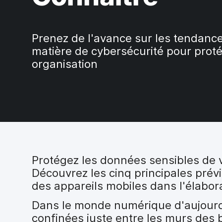
i
p
a
l
Prenez de l'avance sur les tendanc
matière de cybersécurité pour proté
organisation
Protégez les données sensibles de 
Découvrez les cinq principales prévi
des appareils mobiles dans l'élabora
Dans le monde numérique d'aujourd'
confinées juste entre les murs des