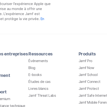
sécuriser l’expérience Apple que
prise au monde à offrir une
e. L’expérience Jamf est
 et protège la vie privée.
En
les entreprises
Ressources
Produits
Événements
Jamf Pro
Blog
Jamf Now
E-books
Jamf School
ement
Études de cas
Jamf Connect
Livres blancs
Jamf Protect
ort
Jamf Threat Labs
Jamf Safe Interne
remium
Jamf Mobile Foren
stance technique