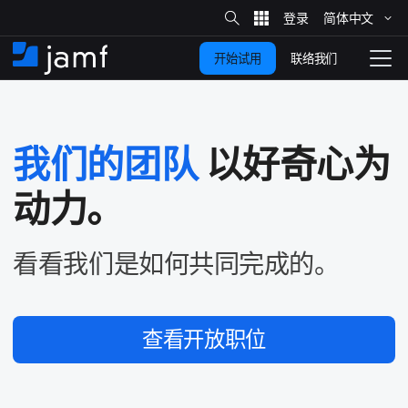
站
简体​中文
跳
内
搜
联络我们
开始试用
至
首
拨
索
动
主
页
导
要
览
我们​的​团队
以​好奇心​为​
内
容
动力。
看看​我们​是​如何​共同​完成​的。
查​看​开放​职​位