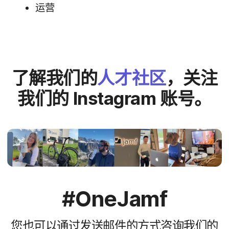
运营
了解​我们​的
人​才​社区
，​关注​
我们​的
Instagram
账号。
#
OneJamf
您​也​可以​通过
发送​邮件
的​方式​咨询​我们​的​