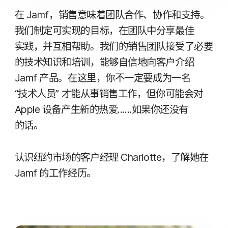
在
Jamf
，​销售意味​着​团队​合作、​协作​和​支持。​
我们​制定​可​实现​的​目标，​在​团队​中​分享​最​佳​
实践，​并​互​相​帮助。​我们​的​销售​团队​接受​了​必要​
的​技术​知识​和​培训，​能够​自信​地​向​客户​介绍
Jamf
产品。​在​这里，​你​不​一定​要​成为​一​名
“技术​人员”
才​能​从事销售​工作，​但​你​可能​会​对
Apple
设备​产生​新​的​热爱​.​...​..​如果​你​还​没有​
的话。
认识​纽约​市场​的​客户​经理
Charlotte
，​了解​她​在
Jamf
的​工作​经历。