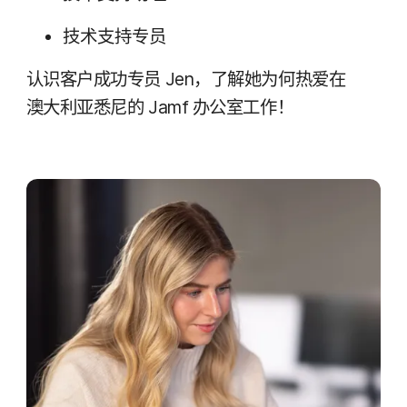
技术​支持​专员
认识​客户​成功​专员
Jen
，​了解​她​为何热爱​在​
澳大利亚​悉尼​的
Jamf
办公室​工作！