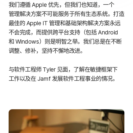
我们​遵循
Apple
优先，​但​我们​也​知道，​一​个​
管理​解决​方案​不​可能​服务于​所有​生态​系统。​打造​
最​佳​的
Apple IT
管理​和​基础​架构​解决​方案​永远​
不​会​完成，​而​提供​跨平台​支持​（包括
Android
和
Windows
）​则​是​明智​之举。​我们​总是​在​不断​
调整、​修补，​坚持​不​懈​地​改进。
与​软件​工程师
Tyler
见面，​了解​在​敏捷​框架​下​
工作​以及​在
Jamf
发展​软件​工程​事业​的​情况。