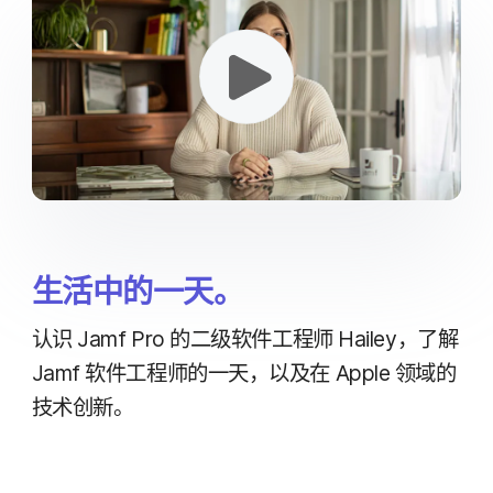
生活​中​的​一​天。
认识
Jamf Pro
的​二级​软件​工程师
Hailey
，​了解
Jamf
软件​工程师​的​一​天，​以及​在
Apple
领域​的​
技术​创新。