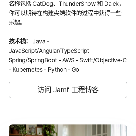
名​称​包括
CatDog
、
ThunderSnow
和
Dalek
，​
你​可以​期待​在​构建尖​端​软件​的​过程​中​获得​一些​
乐趣。
技术​栈：
Java -
JavaScript
/
Angular
/
TypeScript -
Spring
/
SpringBoot - AWS - Swift
/
Objective-C
- Kubernetes - Python - Go
访问
Jamf
工程博客