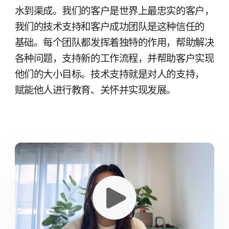
水到​渠成。​我们​的​客户​是​世界​上​最​忠实​的​客户，​
我们​的​技术​支持​和​客户​成功团队​是​这​种​信任​的​
基础。​每​个​团队​都​发挥​着​独特​的​作用，​帮助​解决​
各​种​问题，​支持​新​的​工作​流程，​并​帮助​客户​实现​
他们​的​大​小​目标。​技术​支持​就​是​对人​的​支持，​
赋能​他​人​进行​教育、​关怀​并​实现​发展。