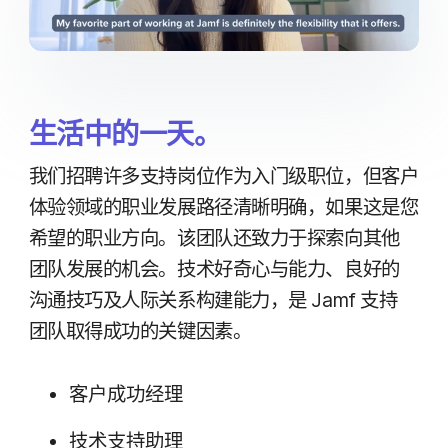
生活​中​的​一​天。
我们​招聘​许多​支持​岗​位​作为​入​门级​职位，​但​客户​
体验​领域​的​职业​发展​路径清晰​明确，​如果​这​是​您​
希望​的​职业​方向。​该​团队​还​致力于​探索​向​其他​
团队​发展​的​机会。​技术​好​奇心​与​能力、​良好​的​
沟通​技巧及​人际​关系​构​建​能力，​是
Jamf
支持​
团队​取得​成功​的​关键​因素。
客户​成功​经理
技术​支持助理