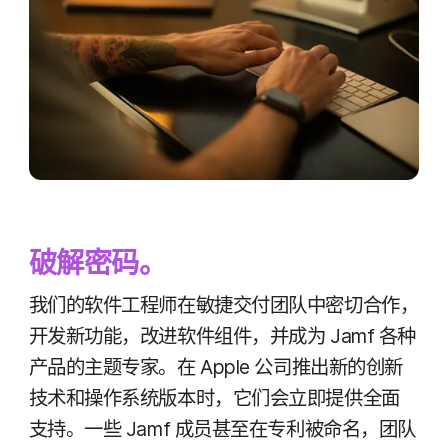
破解​密码。
我们​的​软件​工程师​在​敏捷​交付​团队​中​密切​合作，​
开发​新​功能，​改进​软件​组件，​并​成为
Jamf
各​种​
产品​的​主题​专家。​在
Apple
公司​推出​新​的​创新​
技术​和​操作​系统​版本​时，​它们​会​立即​提供​全面​
支持。​一些
Jamf
成员​甚至​在​专利​被​命名，​团队​