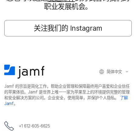
职业​发展​机会。
关注​我们​的
Instagram
简体​中文
Jamf
的​宗旨​是​简化​工作，​帮助​企业​管理​和​保障​最​终​用​户​喜爱​和​企业​信任​
的​苹果​体验。
Jamf
是​世界​上​唯​一​一​家​为​苹果​至​上​的​环境​提供​完整​的​管理​
和​安全​解决​方案​的​公司。​企业​安全，​使用​简单，​并​保护​个​人​隐私。
了解
Jamf
。
+
1 612-605-6625