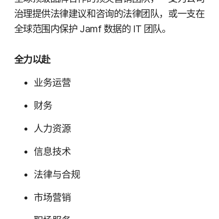
治理​提供​法律​建议​和​咨询​的​法律​团队，​或​一支​在​
全球​范围​内​保护
Jamf
数据​的
IT
团队。
全力​以​赴
业务​运营
财务
人力​资源
信息​技术
法律​与​合规
市场​营销