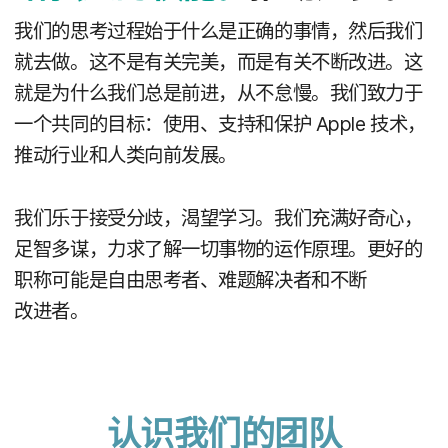
我们​的​思考​过程始于​什么​是​正确​的​事情，​然后​我们​
就​去​做。​这​不​是​有关​完​美，​而​是​有关​不断​改进。​这​
就​是​为什么​我们​总是​前进，​从​不​怠慢。​我们​致力于​
一​个​共同​的​目标：​使用、​支持​和​保护
Apple
技术，​
推动​行业​和​人类​向​前​发展。
我们​乐于​接受​分歧，​渴望​学习。​我们​充满​好​奇心，​
足智​多谋，​力求​了解​一切​事物​的​运作​原理。​更好​的​
职称​可能​是​自由​思考者、​难题​解决者​和​不断​
改进者。
认识​我们​的​团队