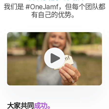
我们​是
#
OneJamf
，​但​每​个​团队​都​
有​自己​的​优势。
大家​共同
成功。