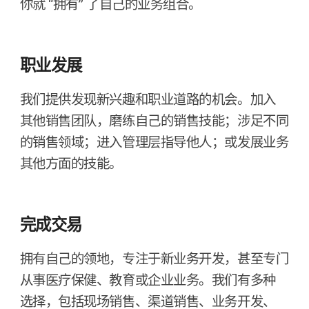
你​就
“拥有”
了​自己​的​业务​组合。
职业​发展
我们​提供​发现​新​兴趣​和​职业​道路​的​机会。​加入​
其他​销售​团队，​磨练​自己​的​销售​技能；​涉足​不同​
的​销售​领域；​进入​管理层​指导​他​人；​或​发展​业务​
其他​方面​的​技能。
完成​交易
拥有​自己​的​领地，​专注于​新​业务​开发，​甚至​专门​
从事​医​疗​保健、​教育​或​企业​业务。​我们​有​多​种​
选择，​包括​现场​销售、​渠道​销售、​业务​开发、​