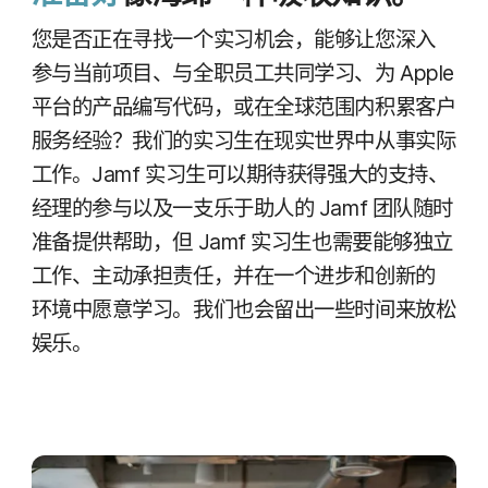
您​是否​正​在​寻找​一​个​实习​机会，​能够​让​您​深入​
参与​当前​项目、​与​全​职​员工​共同​学习、​为
Apple
平台​的​产品​编写​代码，​或​在​全球​范围​内​积累​客户​
服务​经验？​我们​的​实习生​在​现实​世界​中​从事​实际​
工作。
Jamf
实习生​可以​期​待​获得​强大​的​支持、​
经理​的​参与​以及​一​支​乐于​助人​的
Jamf
团队​随时​
准备​提供​帮助，​但
Jamf
实习生​也​需要​能够​独立​
工作、​主动​承担​责任，​并​在​一​个​进步​和​创新​的​
环境​中​愿意​学习。​我们​也​会​留出​一些​时间​来​放松​
娱乐。