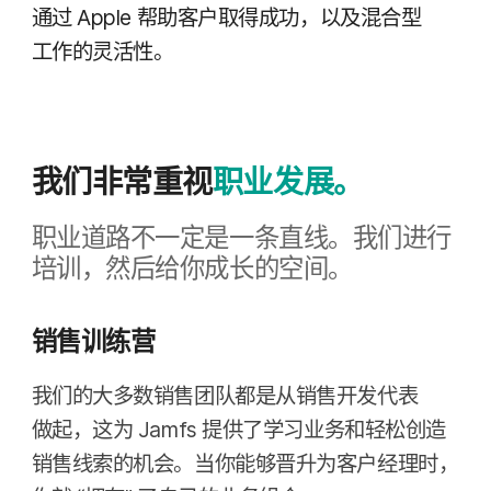
通过
Apple
帮助​客户​取得​成功，​以及​混合型​
工作​的​灵活性。
我们​非常​重视
职业​发展。
职业道路​不​一定​是​一​条​直线。​我们​进行​
培训，​然后​给​你​成长​的​空间。
销售训​练营
我们​的​大多数​销售​团队​都​是​从​销售​开发​代表​
做起，​这​为
Jamfs
提供​了​学习​业务​和​轻松​创造​
销​售线索​的​机会。​当​你​能够​晋升​为​客户​经理​时，​