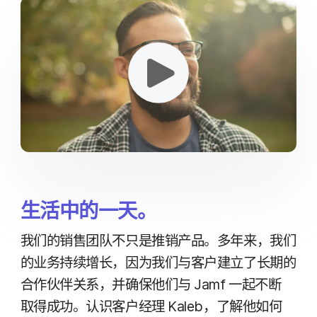
生活​中​的​一​天。
我们​的​销售​团队​不​只​是​推销​产品。​多​年​来，​我们​
的​业务​持续​增长，​因为​我们​与​客户​建立​了​长期​的​
合作​伙伴​关系，​并​确保​他们​与
Jamf
一起​不断​
取得​成功。​认识​客户​经理
Kaleb
，​了解​他​如何​