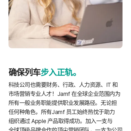
确保列​车
步入​正轨。
科技​公司​也​需要​财务、​行政、​人力​资源、
IT
和​
市场​营销​专业​人​才！
Jamf
在​全球​企业​范围​内为​
所有​一般​业务职​能​提供​职业​发展​路径。​无论​担​
任何​种​角色，​所有
Jamf
员工​始终热忱于​助力​
组织​通过
Apple
产品​取得​成功。​加入​一支​与​
全球​顶​级​品牌​合作​的​顶尖​营销​团队，​一​支​为​公司​