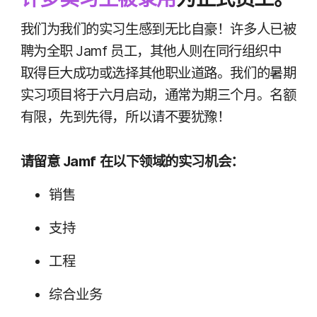
我们​为​我们​的​实习​生​感到​无比​自豪！​许多​人​已​被​
聘为​全职
Jamf
员工，​其他​人​则​在​同行​组织​中​
取得​巨大​成功​或​选择​其他​职业​道路。​我们​的​暑期​
实习​项目​将​于​六月​启动，​通常​为​期​三​个​月。​名额​
有限，​先到​先得，​所以​请​不​要​犹豫！
请​留意
Jamf
在​以下​领域​的​实习​机会：
销售
支持
工程
综合​业务