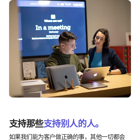
支持​那些
支持​别人​的​人。
如果​我们​能​为​客户​做​正确​的​事，​其他​一切​都​会​