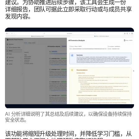
建议。​为​协助​推进​后续​步骤，​该​工具会​生成​一​份​
详细​报告，​团队​可​据​此立即​采取​行动​或​与​成员​共享​
发现​内容。
AI
分析详细​说明​了​其​总结及​后续​建议，​以确保​设备​持续​保持​
安全​状态。
该​功能​将​缩短​升级​处理​时间，​并​降​低​学​习门槛，​从​