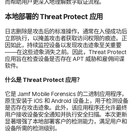
而​帮助​用​户​更​深入​地理​解数​字取证​流程。
本​地​部署​的
Threat Protect
应用
日志​删除​是​攻击​后​的​标准​操作，​通常​在​入侵​成功​后​
立即​执行，​以​掩盖​攻击者​获取​访问​权限​的​痕迹。​正​
因​如此，​持续​监控​设备​以​发现​攻击​迹象​至​关​重要​
——​在​这些​迹象​消失​之前。​因此，
Threat Protect
应用​旨​在​检查​设备​是否​存在
APT
威胁​和​雇佣间​谍​
软件。
什么​是
Threat Protect
应用？
它​是
Jamf Mobile Forensics
的​二进制​应用​程序，​
原生​安装于
iOS
和
Android
设备​上，​用于​检测​设备​
是否​存在​攻击​迹象。​此外，​该​应​用​程序​还​允许​最​终​
用​户​接​收​设备​安全​通知​并​执行​安全​扫描。​本次​更新​
显著​增强​了​本地​部署​客户​的​检测​能力，​满足​用户​和​
设备​所​需​的​检测​级​别。