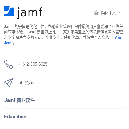
简体​中文
Jamf
的​宗旨​是​简化​工作，​帮助​企业​管理​和​保障​最​终​用​户​喜爱​和​企业​信任​
的​苹果​体验。
Jamf
是​世界​上​唯​一​一​家​为​苹果​至​上​的​环境​提供​完整​的​管理​
和​安全​解决​方案​的​公司。​企业​安全，​使用​简单，​并​保护​个​人​隐私。
了解
Jamf
。
+
1 612-605-6625
info
@
jamf
.
com
Jamf
商业​软件
Education