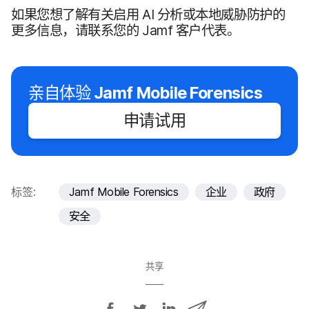
如果​您​想​了解​有关​启​用
AI
分析​或​本地​威​胁​防护​的​
更多​信息，​请​联系​您​的
Jamf
客户​代表。
亲​自​体验
Jamf Mobile Forensics
申请​试用
标签:
Jamf Mobile Forensics
企业
政府
安全
共​享
在
在
在
通