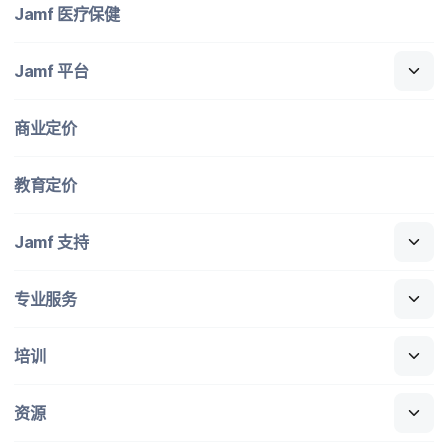
Jamf
医​疗​保健
Jamf
平台
商业定​价
教育定​价
Jamf
支持
专业​服务
培训
资源