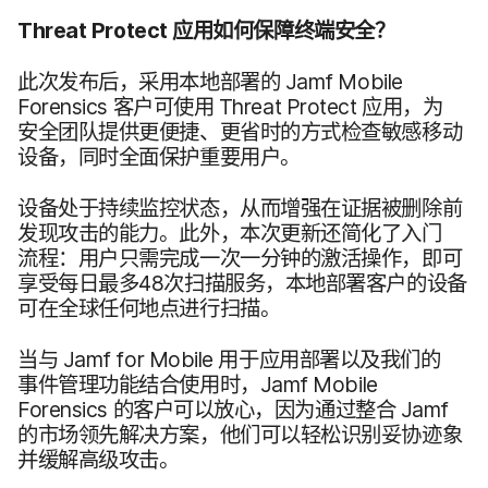
Threat Protect
应用​如何​保障​终端​安全？
此​次​发布​后，​采用​本地​部署​的
Jamf Mobile
Forensics
客户​可​使用
Threat Protect
应用，​为​
安全​团队​提供​更​便捷、​更​省​时​的​方式​检查​敏感​移动​
设备，​同时​全面​保护​重要​用户。
设备​处于​持续​监控​状态，​从​而​增强​在​证据​被​删除​前​
发现​攻击​的​能力。​此外，​本​次​更新​还​简化​了​入门​
流程：​用户​只​需​完成​一​次​一​分钟​的​激活​操作，​即​可​
享受​每​日​最​多
48
次​扫描​服务，​本地​部署​客户​的​设备​
可​在​全球​任何​地点​进行​扫描。
当​与
Jamf for Mobile
用于​应用​部署​以及​我们​的​
事件​管理​功能​结合​使用​时，
Jamf Mobile
Forensics
的​客户​可以​放心，​因为​通过​整合
Jamf
的​市场​领先​解决​方案，​他们​可以​轻​松识​别妥​协迹象​
并​缓解​高级​攻击。