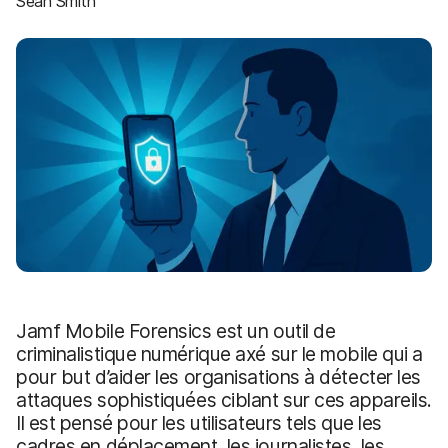
Sean Smith
p
m
a
e
l
n
t
Jamf Mobile Forensics est un outil de
criminalistique numérique axé sur le mobile qui a
pour but d’aider les organisations à détecter les
attaques sophistiquées ciblant sur ces appareils.
Il est pensé pour les utilisateurs tels que les
cadres en déplacement, les journalistes, les