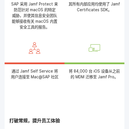
SAP
采用
Jamf Protect
来​
其​所有​内部​应用​均​使用​了
Jamf
防范​针对
macOS
的​特定​
Certificates SDK
。
威胁，​并​使​其​信息​安全​团队​
能够​接收​有关
macOS
内置​
安全​工具​的​报告。
通过
Jamf Self Service
将​
将
84
,
000
台
iOS
设备​从​之前​
用户​连​接​至
Mac
@
SAP
社区
的
MDM
迁移至
Jamf Pro
。
打破​常规，​提升​员工​体验