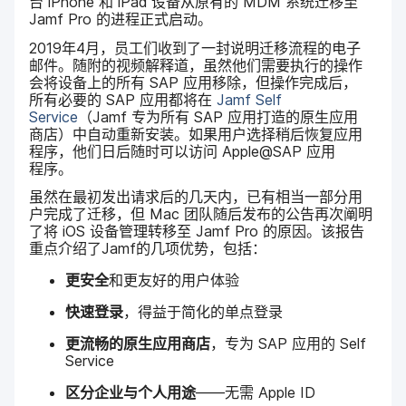
台
iPhone
和
iPad
设备​从​原有​的
MDM
系统​迁移至
Jamf Pro
的​进程​正式​启动。
2019
年
4
月，​员工们​收到​了​一​封​说明迁移​流程​的​电子​
邮件。​随附​的​视频​解​释道，​虽然​他们​需要​执行​的​操作​
会​将​设备​上​的​所有
SAP
应用​移除，​但​操作​完成​后，​
所有​必要​的
SAP
应用​都​将​在
Jamf Self
Service
（
Jamf
专为​所有
SAP
应用​打造​的​原生​应​用​
商店）​中​自动​重新​安装。​如果​用户​选​择​稍后​恢复​应用​
程序，​他们​日​后​随时​可以​访问
Apple
@
SAP
应用​
程序。
虽然​在​最初​发出​请​求后​的​几​天​内，​已​有​相当​一​部分​用​
户​完成​了​迁移，​但
Mac
团队​随后​发布​的​公告​再次​阐明​
了​将
iOS
设备​管理​转移​至
Jamf Pro
的​原因。​该​报告​
重点​介绍​了
Jamf
的​几​项​优势，​包括：
更​安全
和​更​友好​的​用户​体验
快速​登录
，​得益于​简化​的​单点​登录
更​流畅​的​原生​应​用​商店
，​专为
SAP
应用​的
Self
Service
区​分​企业​与​个​人​用​途
——​无​需
Apple ID