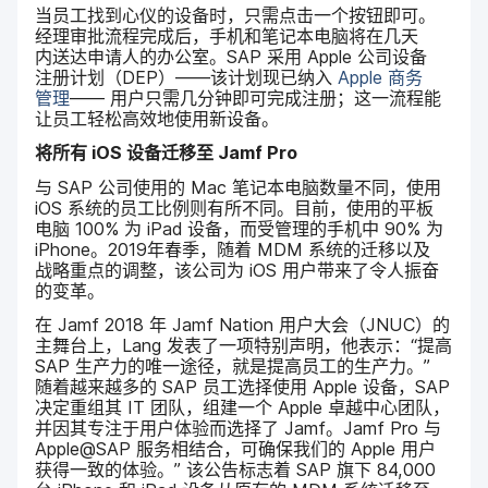
当员工​找到​心仪​的​设备​时，​只​需​点击​一​个​按钮​即可。​
经理​审​批​流程​完成​后，​手机​和​笔记本​电脑​将​在​几​天​
内送​达​申请​人​的​办公室。
SAP
采用
Apple
公司​设备​
注册​计划​（
DEP
）​——​该​计划现​已​纳入
Apple
商务​
管理
——
用户​只​需几​分​钟即​可​完成​注册；​这​一​流程​能​
让​员工​轻松​高效​地​使用​新​设备。
将​所有
iOS
设备​迁移至
Jamf Pro
与
SAP
公司​使用​的
Mac
笔​记本​电脑​数量​不同，​使用
iOS
系统​的​员工​比例​则​有所​不同。​目前，​使用​的​平板​
电脑
100
%
为
iPad
设备，​而​受​管理​的​手机​中
90
%
为
iPhone
。
2019
年​春季，​随着
MDM
系统​的​迁移​以及​
战略​重点​的​调整，​该​公司​为
iOS
用​户​带来​了​令​人​振奋​
的​变革。
在
Jamf 2018
年
Jamf Nation
用​户​大会​（
JNUC
）​的​
主舞​台​上，
Lang
发表​了​一​项​特别​声明，​他​表示：​“提高
SAP
生产力​的​唯一​途径，​就​是​提高​员工​的​生产力。”
随着​越来越​多​的
SAP
员工​选择​使用
Apple
设备，
SAP
决定​重组​其
IT
团队，​组建​一​个
Apple
卓越​中心​团队，​
并​因​其​专注于​用户​体验​而​选择​了
Jamf
。
Jamf Pro
与
Apple
@
SAP
服务​相结合，​可确​保​我们​的
Apple
用​户​
获得​一致​的​体验。”
该​公告​标志​着
SAP
旗​下
84
,
000