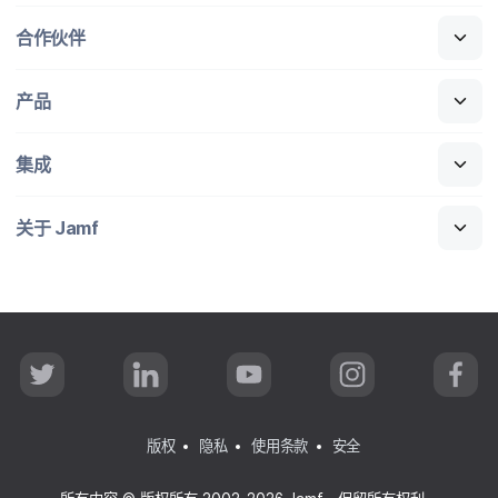
合作​伙伴
产品
集成
关于
Jamf
T
L
Y
I
F
w
i
o
n
a
i
n
u
s
c
t
k
T
t
e
t
e
u
a
b
版权
隐私
使用条款
安全
e
d
b
g
o
r
I
e
r
o
n
a
k