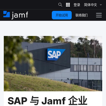
站
简体​中文
跳
内
搜
联络我们
开始试用
至
首
拨
索
动
主
页
导
要
览
内
容
SAP
与
Jamf
企业​