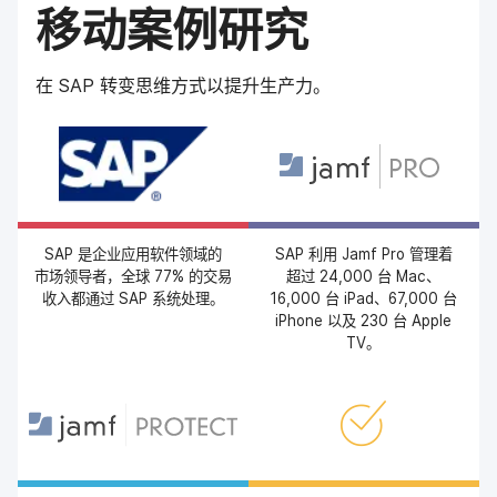
移动​案例​研究
在
SAP
转变思维方式​以​提升​生产力。
SAP
是​企业​应用​软件​领域​的​
SAP
利用
Jamf Pro
管理​着​
市场​领导者，​全球
77
%
的​交易​
超过
24
,
000
台
Mac
、
收入​都​通过
SAP
系统​处理。
16
,
000
台
iPad
、
67
,
000
台
iPhone
以及
230
台
Apple
TV
。