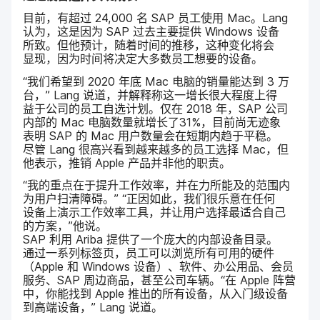
目前，​有​超过
24
,
000
名
SAP
员工​使用
Mac
。
Lang
认为，​这​是​因为
SAP
过去​主要​提供
Windows
设备​
所致。​但​他​预计，​随着​时间​的​推移，​这​种​变化​将​会​
显现，​因为​时间​将​决定​大多数​员工​想​要​的​设备。
“我们​希望​到
2020
年​底
Mac
电脑​的​销量​能​达到
3
万​
台，”
Lang
说道，​并​解释称​这​一​增长​很​大​程度​上​得​
益于​公司​的​员工​自选​计划。​仅​在
2018
年，
SAP
公司​
内部​的
Mac
电脑​数量​就​增长​了
31
%，​目前​尚​无迹象​
表明
SAP
的
Mac
用户​数量​会​在​短期​内​趋于​平稳。​
尽管
Lang
很​高兴​看到​越来越​多​的​员工​选择
Mac
，​但​
他​表示，​推销
Apple
产品​并​非​他​的​职责。
“我​的​重点​在​于​提升​工作​效率，​并​在​力所​能​及​的​范围​内​
为​用户​扫​清障碍。”
“正因​如此，​我们​很​乐意​在​任何​
设备​上​演示​工作​效率​工具，​并​让​用户​选择​最​适合​自己​
的​方案，”​他​说。
SAP
利用
Ariba
提供​了​一​个​庞大​的​内部​设备​目录。​
通过​一​系​列标​签页，​员工​可以​浏览​所有​可用​的​硬件​
（
Apple
和
Windows
设备）、​软件、​办公​用品、​会员​
服务、
SAP
周边​商品，​甚至​公司​车辆。​“在
Apple
阵营​
中，​你​能​找到
Apple
推出​的​所有​设备，​从​入​门级​设备​
到​高端​设备，”
Lang
说道。