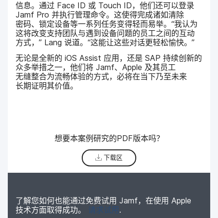
信息。​通过
Face ID
或
Touch ID
，​他们​还​可以​登录
Jamf Pro
并​执行​管理​命令。​这​使​得​完成​诸如清除​
密码、​锁定​设备​等​一系列​任务​变​得轻​而​易举。​“我​认为​
这​将​改变​支持​团队​与​遇到​设备​问题​的​员工​之间​的​互动​
方式，”
Lang
说道。​“这​能​让​这些​对话​更​轻松​愉快。”
无论是​全​新​的
iOS Assist
应用，​还是
SAP
持续​创新​的​
众多​举措​之一，​他们​将
Jamf
、
Apple
及​其员工​
无缝整合​为​流畅​体验​的​方式，​必​将​在​当下​乃​至​未​来​
长期​证明​其​价值。
想​要​本​案​例​研究​的
PDF
版本​吗？
下载区
了解​您​如何​也​能​通过​免费​试用
Jamf
，​在​使用
Apple
技术​方面​取得​成功。
请​求试用
.