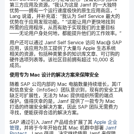
第三​方​应用​及​资源。​“我​认为​这​是
Jamf
的​一​大​独特​
优势​——​拥​有​一​个​运行​速度​极快​的​原生​应​用​商店，”
Lang
说道，​并​补​充道：​“我​认为
Self Service
最​大​的​
优势​在​于​应用​发现​功能。”
“这​能​让​用户​更​快​地​找到​
所需​的​应用​程序，​从​而​有助于​实现​我们​的​主要​目标​
——​无论​用​户​身​处何地，​都​能​提升​他们​的​工作​效率。”
用户​还​可以​通过
Jamf Self Service
访问
Mac
@
SAP
应用，​该​应用​为​员工​提供​了​大量​与
Apple
生态​系统​
相关​的​资源，​包括​种​类​繁多​的​知识​库​文章、​可​订购​的​
硬件​选​项​列表​等。​该​社区​目前​拥有​超过
10
,
000
名​
成员。
使用​专为
Mac
设计​的​解决​方​案​来​保障​安全
随​着
SAP
公司​内部​的
Mac
电脑​数量​持续​增长，​其
IT
和​信息​安全​（
InfoSec
）​团队​意识到，​现有​的​安全​工具​
缺乏​可​扩展性，​无法​为
Mac
提供​组织​所​需​的​端点​
保护。​值得​庆幸​的​是，
Jamf
提供​了​一​款​专为
Mac
打造​的​终端​安全​解决​方案，​因此
SAP
团队​无​需费力​
寻找，​便​能​获得​合适​的​解决​方案。
SAP
通过​引入
Jamf
产品​组合​扩展​了​其
Apple
企业​
管理
，​并​将​于​今年​开始​在​其
Mac
机群​中部署
Jamf
Protect
。
Lang
强调，​决定​继续​使用
Jamf
来​保障