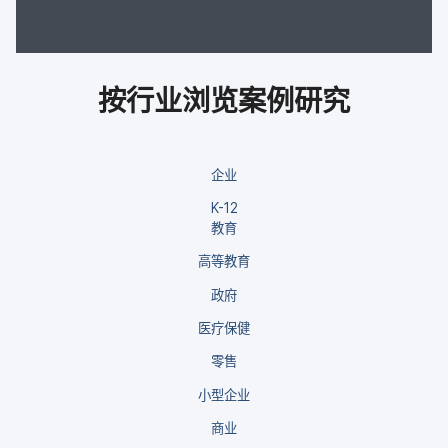
按​行业​浏览​案​例​研究
企业
K-12
教育
高​等​教育
政府
医​疗​保健
零售
小型​企业
商业