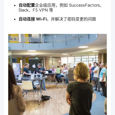
自动​配置
企业​级​应用，​例如
SuccessFactors
、
Slack
、
F5 VPN
等
自动​连接
Wi-Fi
，​并​解决​了​密码​变更​的​问题