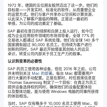
1972
年，​德国​的​五位​朋友​毅然​迈出​了​这​一​步。​他们​的​
目标​是​——​开发​实时、​标准化​的​软件，​从​而​重塑​企业​
的​运营​方式。​他们​与​客户​共​享办​公空间​和​计算​资源，​
以此​深入​了解​客​户​面临​的​障碍。​正​是​这​一​最初​的​
举措，​为​公司​的​成功​奠定​了​基础。
SAP
最​初​在​昔日​的​绿屏​和​白屏上​投入​运行，​如今​已​
成为​企业​应用​软件​领域​的​市场​领导者，​全球
77
%
的​
交易​收入​都​通过
SAP
系统​处理。​他们​在​全球
140
多​个​
国家​拥有​超过
90
,
000
名​员工。​在​持续​为​客户​进行​
创新​的​同时，
SAP
最近​开始​借鉴其​创始人​的​远见​
卓识，​转变​公司​内部​关于​员工​生产力​的​叙事。
认识​到​变革​的​必要​性
SAP
的​员工​使用​各​种​设备，​但​在
2016
年​之前，​公司​
并​未​特别​关注
Mac
的​部署
。​每​台
Mac
都​需要​用户​
进行​大量​的​手动​配置。​正​是​在​那​时，​时任​首席​信息官
Thomas Saueressig
制定​了​一​个​目标：​在​真正​为​员工​
提供​设备​选择权​的​同时，​确保​他们​的​设备​配置​体验​
以及​整体​功能，​能​与​使用
Windows
电脑​的​同事​所​获得​
的​体验​相当。
当时，
SAP
仅​有​略多​于
10
,
000
名员工​使用
Mac
，​但​