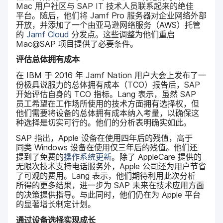
Mac
用户​社区​与
SAP IT
技术​人员​联系​起来​的​绝佳​
平台。​随后，​他们​将
Jamf Pro
服务器​对​企业​网络​外部​
开放，​并​添加​了​一​个​由亚​马逊​网络​服务​（
AWS
）​托管​
的
Jamf Cloud
分​发点。​这些​调整​为​他们​重启
Mac
@
SAP
项目​提供​了​必要​条件。
评估​总体拥有​成本
在
IBM
于
2016
年
Jamf Nation
用​户​大会​上​发布​了​一​
份​极具​说​服力​的​总体​拥有​成本​（
TCO
）​报告​后，
SAP
开始​评估​自身​的
TCO
指标。
Lang
表示，​虽然
SAP
员工​希望​在​工作​场所​使用​的​技术​方面​拥有​选择权，​但​
他们​需要​将​设备​的​总体​拥有​成本​纳入​考量，​以确保​这​
种​选择​是​切实​可行​的。​他们​的​分析​表明确实​如此。
SAP
指出，
Apple
设备​在​使用​四​年​后​的​残值，​高于​
同类
Windows
设备​在​使用​仅​三​年​后​的​残值。​他们​还​
提到​了​免费​的
操作​系统​更新
。​除了
AppleCare
提供​的​
无限​次​技术​支持​电话​服务外，
Apple
公司​还​为​用户​节省​
了​可观​的​费用。
Lang
表示，​他们​期待​利用​此​次​分析​
所得​的​更多​结果，​进一步​为
SAP
未来​在​技术​应用​方面​
的​决策​提供​指导。​与​此​同时，​他们​仍​在​为
Apple
平台​
的​显著​增长​制定​计划。
通过​设备​选择​实现​成长