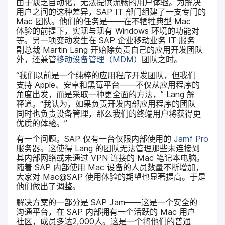
由于​缺乏​自动化，​无法​提供​流畅​的​用户​体验。​为​解决​
用户​之间​的​这​种​差异，
SAP IT
部门​组建​了​一​支​专门​的
Mac
团队。​他们​的​任务​是​——​在​不牺​牲典型
Mac
体验​的​前​提下，​实现​与​现有
Windows
环境​的​功能​对​
等。​另​一​项​变动​发生​在
SAP
企业​移动​业务
IT
服务​
副总裁
Martin Lang
开始​除​负责​自己​的​应用​开发​团​队​
外，​还​兼​管
移动​设备​管理​（
MDM
）
团队​之时。
“我们​以前​是​一​个​纯粹​的​应用​程序​开发​团队，​但​我们​
支持
Apple
、​安卓​和​黑莓​平台​——​不仅​从​应用​程序​的​
角度​出​发，​而​是​采取​一​种​更​全面​的​方法，”
Lang
解​
释道。​“我​认为，​如果​负责​开发​内部​应​用​程序​的​团队​
同时​也​负责​设备​管理，​那么​我们​的​终端​用户​将​获得​更​
优质​的​体验。”
有​一​个​问题。
SAP
仅​有​一​台​仅​限内部​使用​的
Jamf Pro
服务器。​这​使​得
Lang
的​团队​无法​管理​那些​未连​接​到​
其内部​网络​或​未​通过
VPN
连接​的
Mac
笔​记本​电脑。​
随着
SAP
内部​使用
Mac
设备​的​人员​数量​不断​增加，​
大家​对
Mac
@
SAP
使用​体验​的​期望​也​显著​提高。​于是​
他们​做出​了​调整。
解决​方案​的​一​部分​是
SAP Jam
——​这​是​一​个​安全​的​
沟通​平台，​在
SAP
内部​拥​有​一​个​活跃​的
Mac
用户​
社区，​成员​多​达
2
,
000
人。​这​是​一​个​将​他们​的​普通