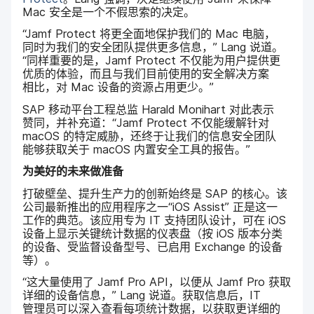
Mac
安全​是​一​个​不假​思索​的​决定。
“
Jamf Protect
将​更​全​面​地​保护​我们​的
Mac
电脑，​
同时​为​我们​的​安全​团队​提供​更​多​信息，”
Lang
说道。​
“同样​重要​的​是，
Jamf Protect
不仅​能​为​用户​提供​更​
优质​的​体验，​而且​与​我们​目前​使用​的​安全​解决​方案​
相比，​对
Mac
设备​的​资源​占用​更少。”
SAP
移动​平台​工程​总监
Harald Monihart
对​此​表示​
赞同，​并​补​充道：​“
Jamf Protect
不仅​能​缓解​针对
macOS
的​特定​威胁，​还​终于​让​我们​的​信息​安全​团队​
能够​获取​关于
macOS
内置​安全​工具​的​报告。”
为​美好​的​未来​做​准备
打破​壁垒、​提升​生产力​的​创新​始终​是
SAP
的​核心。​该​
公司​最​新​推出​的​应用​程序​之一​“
iOS Assist
”
正​是​这​一​
工作​的​典范。​该​应用​专为
IT
支持​团队​设计，​可​在
iOS
设备​上​显示​关键统计数据​的​仪表盘​（按
iOS
版本​分类​
的​设备、​受监督​设备型号、​已​启​用
Exchange
的​设备​
等）。
“这​大量​使用​了
Jamf Pro API
，​以​便​从
Jamf Pro
获取​
详细​的​设备​信息，”
Lang
说道。​获取​信息​后，
IT
管理员​可以​深入​查​看​每​项​统计数据，​以​获取​更​详细​的​