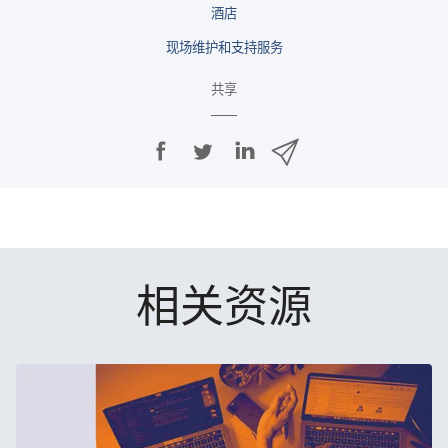
酒店
现场​维护​和​支持​服务
共​享
在
在
在
通
F
T
L
过
a
w
i
c
i
n
电
e
t
k
子
b
t
e
o
e
d
邮
o
r
I
件
相关​资源
k
上
n
上
上
共
共
共
共
享
享
享
享