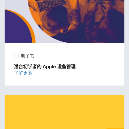
电子​书
适合​初​学者​的
Apple
设备​管理
了解​更​多