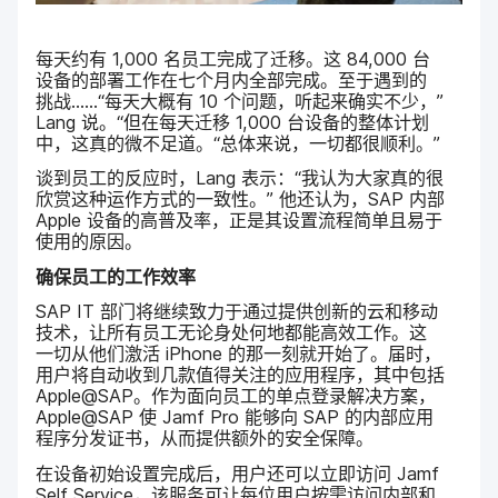
每​天​约​有
1
,
000
名员工​完成​了​迁移。​这
84
,
000
台​
设备​的​部署​工作​在​七​个​月​内​全部​完成。​至于​遇到​的​
挑战……​“每​天​大概​有
10
个​问题，​听起来​确实​不少，”
Lang
说。​“但​在​每​天​迁移
1
,
000
台​设备​的​整体​计划​
中，​这​真​的​微不​足道。​“总体​来​说，​一切​都​很​顺利。”
谈​到​员工​的​反应​时，
Lang
表示：​“我​认为​大家​真的​很​
欣赏​这​种​运作​方式​的​一​致性。”
他​还​认为，
SAP
内部
Apple
设备​的​高普​及率，​正​是​其​设置​流程​简单且​易于​
使用​的​原因。
确​保员工​的​工作​效率
SAP IT
部门​将​继续​致力于​通过​提供​创新​的​云​和​移动​
技术，​让​所有​员工​无论身处何地​都​能​高效​工作。​这​
一切​从​他们​激活
iPhone
的​那​一​刻​就​开始​了。​届​时，​
用户​将​自动​收到​几​款​值​得​关注​的​应用​程序，​其中​包括
Apple
@
SAP
。​作为​面​向​员工​的​单点​登录​解决​方案，
Apple
@
SAP
使
Jamf Pro
能够​向
SAP
的​内部​应​用​
程序​分​发证书，​从而​提供额​外​的​安全​保障。
在​设备​初始​设置​完成​后，​用户​还​可以​立即​访问
Jamf
Self Service
，​该​服务​可​让​每​位​用户​按​需​访问​内部​和​