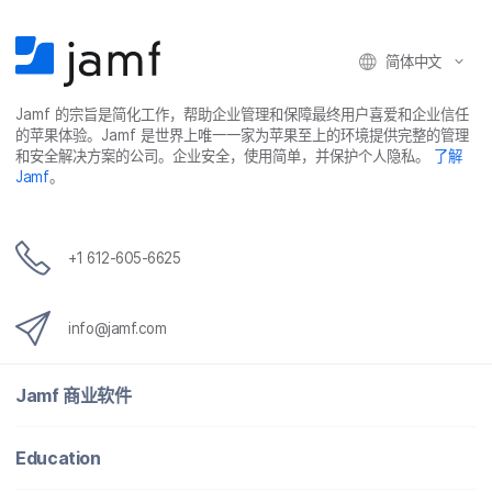
简体​中文
Jamf
的​宗旨​是​简化​工作，​帮助​企业​管理​和​保障​最​终​用​户​喜爱​和​企业​信任​
的​苹果​体验。
Jamf
是​世界​上​唯​一​一​家​为​苹果​至​上​的​环境​提供​完整​的​管理​
和​安全​解决​方案​的​公司。​企业​安全，​使用​简单，​并​保护​个​人​隐私。
了解
Jamf
。
+
1 612-605-6625
info
@
jamf
.
com
Jamf
商业​软件
Education