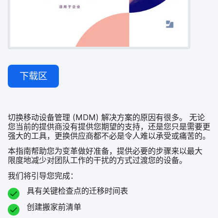
下载区
切换​移动​设备​管理
(
MDM
)
解决​方案​的​原因​有​很多。
无论​
您​当前​的​提供​商​没有​提供​您​期望​的​支持，​还是​您​只​是​需要​更​
强大​的​工具，​更​换​供​应商​都​不​必​是​令​人​难​以​承受​或​痛苦​的。
本​指南​帮助​您​为​变革​做​好​准备，​提供​必要​的​步骤​来​以​最大​
限度​地​减少​对​团队​工作​的​干扰​的​方式​过​渡​您​的​设备。
我们​将​引导​您​完成：
具有关​键​检​查点​的​迁移​时间​表
创建搬​家​前​清单