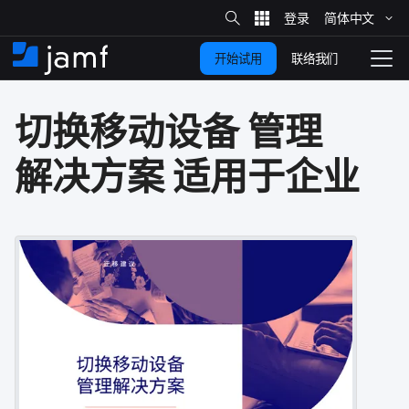
站
简体​中文
跳
内
搜
联络我们
开始试用
至
首
拨
索
动
主
页
导
切换​移动​设备
管理​
要
览
内
解决​方案
适​用于​企业
容