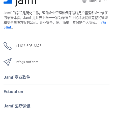
简体​中文
Jamf
的​宗旨​是​简化​工作，​帮助​企业​管理​和​保障​最​终​用​户​喜爱​和​企业​信任​
的​苹果​体验。
Jamf
是​世界​上​唯​一​一​家​为​苹果​至​上​的​环境​提供​完整​的​管理​
和​安全​解决​方案​的​公司。​企业​安全，​使用​简单，​并​保护​个​人​隐私。
了解
Jamf
。
+
1 612-605-6625
info
@
jamf
.
com
Jamf
商业​软件
Education
Jamf
医​疗​保健