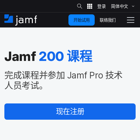
站
简体​中文
跳
内
搜
联络我们
开始试用
至
首
拨
索
动
主
页
导
要
览
Jamf
200
课程
内
容
完成​课程​并​参加
Jamf Pro
技术​
人员​考试。
现在​注册