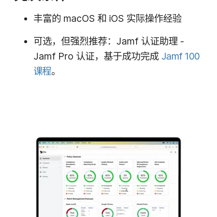
丰富​的
macOS
和
iOS
实际​操作​经验
可选，​但​强烈​推荐：
Jamf
认证助理
-
Jamf Pro
认证，​基于​成功​完成
Jamf 100
课程
。