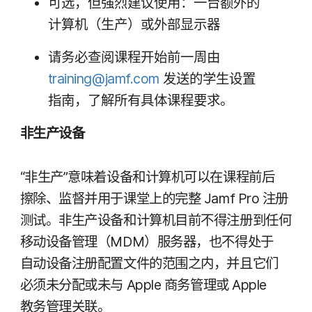
可选，​但​强烈​建议​使用：​一​台额​外​的​
计算机​（生产）​或​外部​显示器
请务​必查阅课程​开始​前​一​周由
training
@
jamf
.
com
发送​的​学生​设置​
指南，​了解​所有​具体​课程​要求。
非​生产​设备
“非​生产”​意味​着​设备​和​计算​机​可以​在​课程​前​后​
擦除、​监督​并​用于​课堂​上​的​完整
Jamf Pro
注​册​
测试。​非​生产​设备​和​计算​机​目前​不​得注册​到​任何​
移动​设备​管理​（
MDM
）​服务器，​也​不​得​处于​
自动​设备​注册​配置​文件​的​范围​之​内，​并且​它们​
必须​未​分配​或​未​与
Apple
商务​管理​或
Apple
教务​管理​关联。