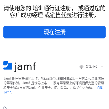
请​使用​您​的
培训​通行​证
注册，
或​通过​您​的​
客户​成功​经理
或
销售​代表
进行​注册。
现在​注册
简体​中文
Jamf
的​宗旨​是​简化​工作，​帮助​企业​管理​和​保障​最​终​用​户​喜爱​和​企业​信任​
的​苹果​体验。
Jamf
是​世界​上​唯​一​一​家​为​苹果​至​上​的​环境​提供​完整​的​管理​
和​安全​解决​方案​的​公司。​企业​安全，​使用​简单，​并​保护​个​人​隐私。
了解
Jamf
。