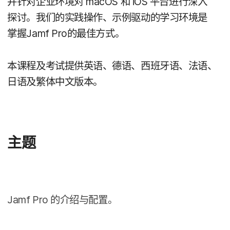
并​针对​企业​环境​对
macOS
和
iOS
平台​进行​深入​
探讨。​我们​的​实践​操作、​示例​驱动​的​学习​环境​是​
掌握
Jamf Pro
的​最佳​方式。
本​课程​及​考试​提供​英语、​德语、​西班​牙语、​法语、​
日语​及​繁体​中文​版本。
主题
Jamf Pro
的​介绍​与​配置。