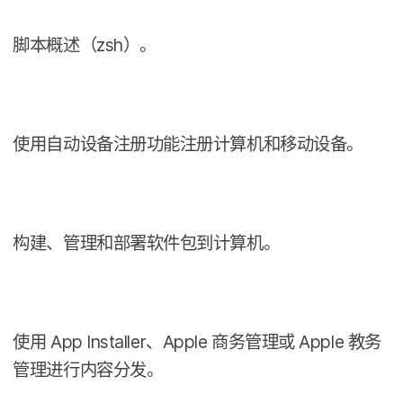
脚本​概述​（
zsh
）。
使用​自动​设备​注册​功​能​注册​计算机​和​移动​设备。
构建、​管理​和​部署​软件​包到​计算机。
使用
App Installer
、
Apple
商务​管理​或
Apple
教务​
管理​进行​内容​分发。