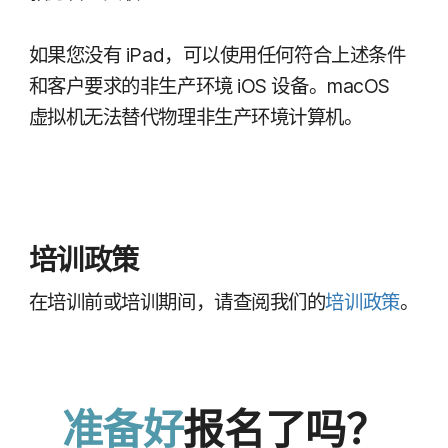
如果​您​没有
iPad
，​可以​使用​任何​符合​上​述​条件​
和​客户​要求​的​非​生产​环境
iOS
设备。
macOS
虚拟机​无法​替​代物理非​生产​环境​计算机。
培训​政策
在​培训前​或​培训​期间，​请​查阅​我们​的
培训​政策
。
准备​好
报名​了​吗？