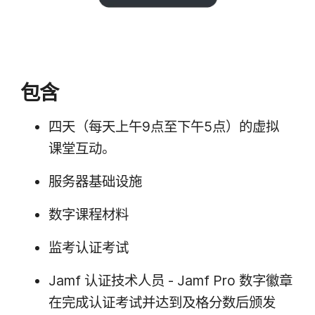
包含
四​天​（每​天​上午
9
点至​下午
5
点）​的​虚拟​
课堂​互动。
服务器​基础​设施
数​字​课程​材料
监考​认证​考试
Jamf
认证​技术​人员
- Jamf Pro
数​字徽章​
在​完成​认证​考试​并​达到​及格分数​后​颁发​