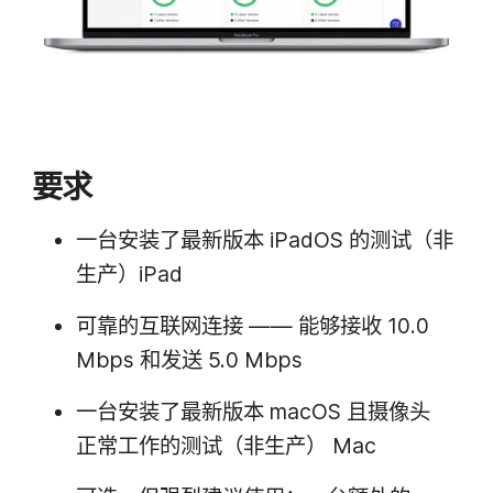
要求
一​台​安装​了​最​新​版本
iPadOS
的​测试​（非​
生产）
iPad
可靠​的​互联网连​接
——
能够​接收
10
.
0
Mbps
和​发送
5
.
0 Mbps
一​台​安装​了​最​新​版本
macOS
且​摄​像头​
正常​工作​的​测试​（非​生产）
Mac