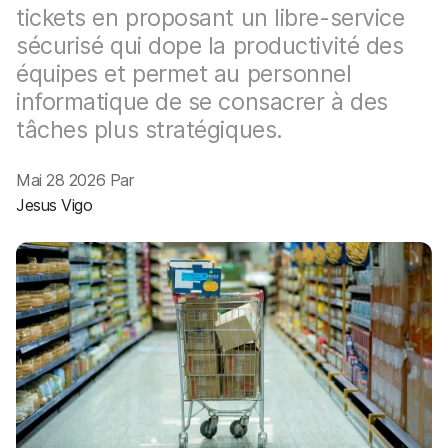
p
m
tickets en proposant un libre-service
a
e
sécurisé qui dope la productivité des
l
n
t
équipes et permet au personnel
informatique de se consacrer à des
tâches plus stratégiques.
Mai 28 2026 Par
Jesus Vigo