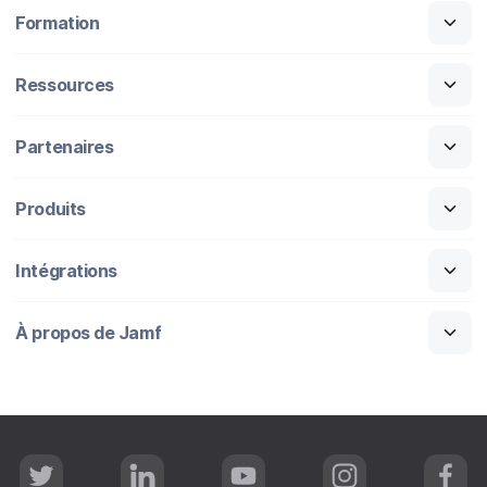
Formation
Ressources
Partenaires
Produits
Intégrations
À propos de Jamf
T
L
Y
I
F
w
i
o
n
a