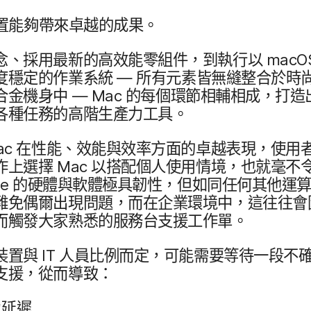
​能夠​帶來​卓越​的​成果。
念、​採用​最​新​的​高效​能​零組件，​到​執行​以
macO
​穩定​的​作業​系統
—
所有​元素皆​無縫​整合於​時尚
鋁合金機身​中
—
Mac
的​每​個​環節​相輔​相成，​打造出
各​種​任務​的​高階​生​產力​工具。
ac
在​性能、​效能​與​效率​方面​的​卓越​表現，​使用​者
​上​選擇
Mac
以​搭配​個​人​使用​情境，​也​就​毫​不
le
的​硬體​與​軟體​極​具​韌性，​但​如​同​任何​其他​運算
難免偶爾出現​問題，​而​在​企業​環境​中，​這​往​往會​因
而​觸發大​家​熟悉​的​服務​台​支援​工作單。
​裝置​與
IT
人員​比例​而定，​可能​需要​等​待​一​段​不​確
​支援，​從​而​導致：
​延遲