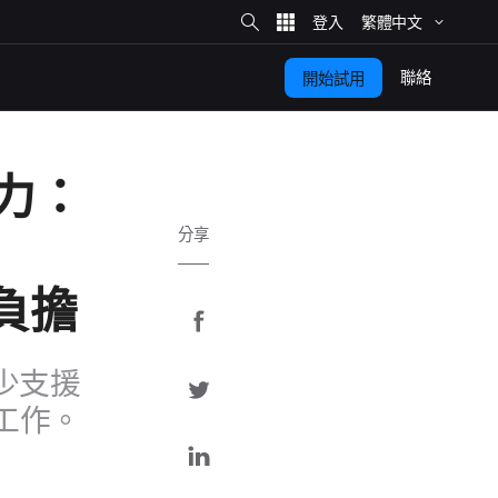
網
站
繁體​中文
搜
尋
聯絡
開始​試用
能力：
分享
​負擔
分
享
​支援​
分
至
享
​工作。
F
分
a
至
享
c
T