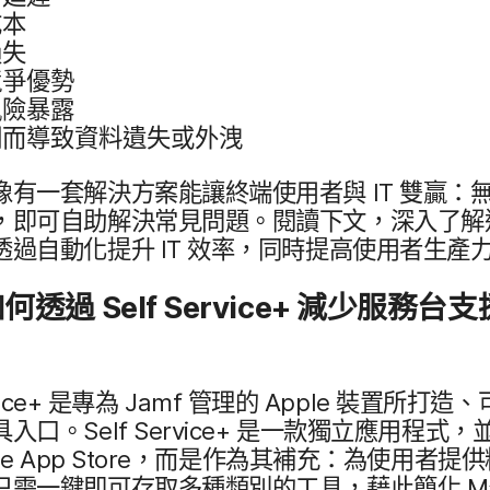
成本
損失
競爭​優勢
風險​暴露
​而​導致​資料​遺失​或​外洩
​有​一​套​解決​方案​能​讓​終端​使用者​與
IT
雙贏：​無
​即可​自助​解決​常見​問題。​閱讀​下文，​深入​了​解​這
透過​自動化​提升
IT
效率，​同時​提高​使用​者​生產
何​透過
Self Service
+
減少​服務​台​支
ice
+
是​專為
Jamf
管理​的
Apple
裝置​所​打造、​可
具​入口。
Self Service
+
是​一款​獨立​應​用​程式，​並
e App Store
，​而​是​作為​其補充：​為​使用​者​提供​
只需​一​鍵即​可​存取​多​種​類別​的​工具，​藉此​簡化
M