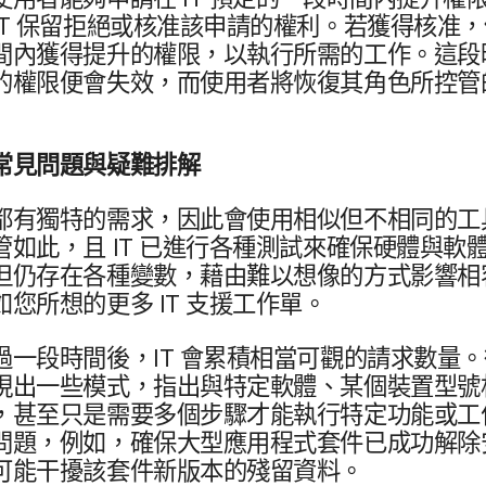
IT
保留​拒絕​或​核准​該​申請​的​權利。​若​獲得​核准，​
內​獲得​提升​的​權限，​以​執行​所​需​的​工作。​這​段​
​權限​便會​失效，​而​使用​者​將​恢復​其​角色​所​控管​
常見​問題​與​疑難​排解
都​有​獨特​的​需求，​因此​會​使用​相似​但​不​相同​的​工具
管​如此，​且
IT
已​進行​各​種​測試​來​確​保​硬體​與​軟體
​仍​存在​各​種​變數，​藉​由​難​以​想像​的​方式​影響​
如您​所​想​的​更多
IT
支援​工作單。
​一段​時間​後，
IT
會​累積​相當​可觀​的​請求​數量。​
現出​一些​模式，​指出​與​特定​軟體、​某​個​裝置型號​
甚至​只是​需要​多​個​步驟​才​能​執行​特定​功能​或​工作
​問題，​例如，​確保​大型​應​用​程式​套件​已​成功​解除​
可能​干擾該​套件​新版本​的​殘留​資料。