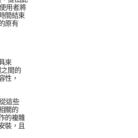
使用​者​將​
時間​結束​
的​原有​
​來​
​之間​的​
相容性，​
從​這些​
相關​的​
​的​複雜​
安裝，​且​