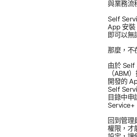
與​業務​流
Self Serv
App
安裝。
即可以​無
那麼，​不​
由於
Self 
（
ABM
）
開發​的
A
Self Serv
目錄​中​申
Service
+
回到​管理員
權​限，​才
設定，​讓​