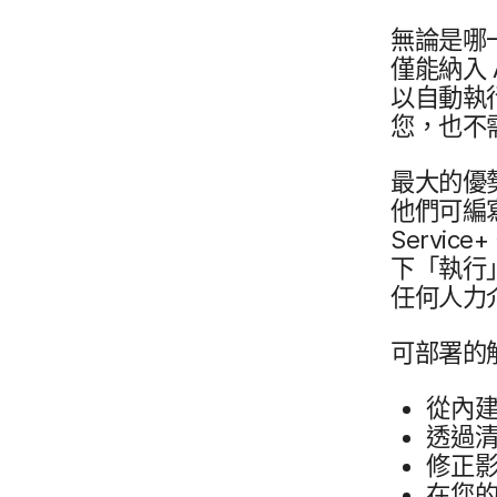
無論​是​哪
僅​能​納入
以​自動​執行
您，​也​不
最​大​的​優
他們​可​編寫
Service
+
下​「執行」
任何​人力
可​部署​的
從​內
透過​清
修正​影
在​您​