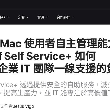
產品
定​價
資源
合作​夥伴
Mac
使用​者​自主​管理​
 Self Service
+
如何​
企業
IT
團隊​一線​支援​的
rvice
+
透過​提供​安全​的​自助​服務，​減少
​提高​生​產力，​並
IT
能​專注於​高價值
26
作​者
Jesus Vigo