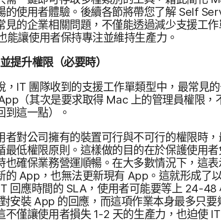
​的​使用​者​體驗。​後續​各​節​將​帶您​了​解
Self Ser
常見​的​企業​相關​問題，​不僅​能​透過​減少​支援​工作
​能​讓​使用​者​保持​專注​並​維持​生​產力。
並​提升​權​限（​必要​時）
​說，
IT
團隊​收到​的​支援​工作​單​類型​中，​最常見​的​
App
（​其​次​是​要求​取得
Mac
上​的​管理員​權限，​
​回到​這​一​點）。
​者​對​公司​擁有​的​裝置​可行​與​不可行​的​權限​時，​
​最​低權​限​原則。​這樣​做​的​目的​在​於​保護​使用​者​
​也​確保​業務​營運​順暢。​在​大多數​情況​下，​這​表示
新​的
App
，​也​無法​更​新現​有
App
。​這​就​形成​了​
IT
回應​時間​的
SLA
，​使用​者​可能​要​等​上
24-48
對​安裝
App
的​回應，​而​這​項​作業​本身​最多​只要​
​不​僅​讓​使用​者​損失
1-2
天​的​生產力，​也​迫​使
I