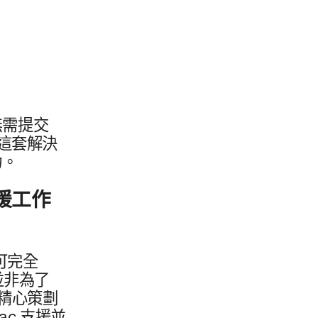
需​提交​
​套​解決​
力。
援​工作​
​完全​
​非​為了​
精心​策劃​
ac
支援​並​