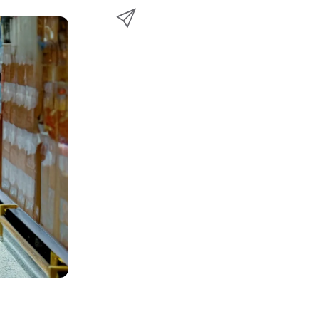
e
透
w
至
b
過
i
L
o
E
t
i
o
m
t
n
k
a
e
k
i
r
e
l
d
分
I
享
n