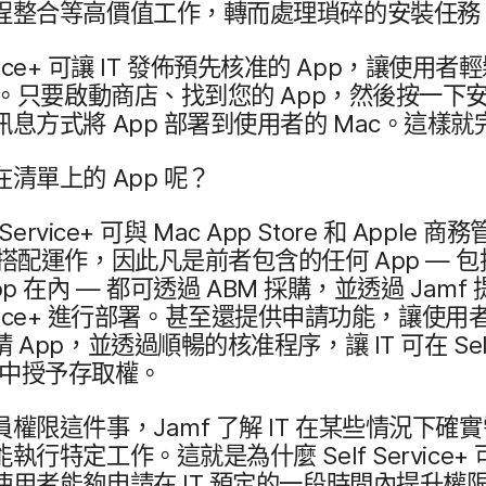
程​整合​等​高價值​工作，​轉而​處理​瑣碎​的​安裝​任
ice
+
可​讓
IT
發佈​預先​核准​的
App
，​讓​使用​者​
​只要​啟動​商店、​找到​您​的
App
，​然​後​按​一​下
訊息​方式​將
App
部​署​到​使用​者​的
Mac
。​這樣​就
在​清單​上​的
App
呢？
Service
+
可​與
Mac App Store
和
Apple
商務​管
​搭配​運作，​因此​凡​是​前​者​包含​的​任何
App
—
包
pp
在​內
—
都​可​透過
ABM
採購，​並​透過
Jamf
ice
+
進行​部署。​甚至​還​提供​申請​功能，​讓​使用​者
請
App
，​並​透過​順暢​的​核准​程序，​讓
IT
可​在
Sel
中​授予存​取權。
​權限​這​件​事，
Jamf
了​解
IT
在​某些​情況​下確實​
​能​執行​特定​工作。​這​就是​為​什麼
Self Service
+
使用​者​能夠​申請​在
IT
預定​的​一段​時間​內​提升​權限