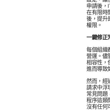
申請​後，
在​有限時間​
後，​提升​的
權限。
一鍵​修正​
每​個​組織​
營運。​儘
相容性，​但
進而​導致​
然而，​經過
請求​中浮​
常見​問題，​
程序​這​類
沒有​任何​