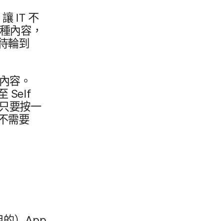
​讓
IT
不​
​種​內容，​
​輪​到​
​內容。​
​至
Self
只要​按​一​
不​需要​
​的​）
App