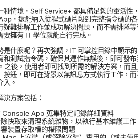
一​種​情境，
Self Service
+
都​具備​足夠​的​靈活性，
App
，​還​能​納入​從程式​碼片​段​到​完整​指​令​碼​的​各
​疑難​排解​工作​並​成功​解決​問題，​而​不​需排隊​等​待
​需要​擁有
IT
學位​就​能​自行​完成。
勢​是​什麼​呢？​再​次​強調，
IT
可​掌控​目錄​中​顯示​的
​和​測試​指​令​碼，​確保​其​運作​無誤​後，​即可​發布
。​之後，​使用​者​即可​找到​所需​的​解決​方案，​而且​
​按鈕，​即可​在​背景​以​無訊息​方式​執行​工作，​而​
​介入。
​解決​方案​包括：
建
Console App
蒐集​特定​記錄​詳細​資料
除​快取來​清理​系統​雜物，​以​執行​基本​維護​工作
響​裝置​存取權​的​權限​問題
的
Mac
上​安​裝（​或​解除​安裝）​實用​的​（​或​未​使用