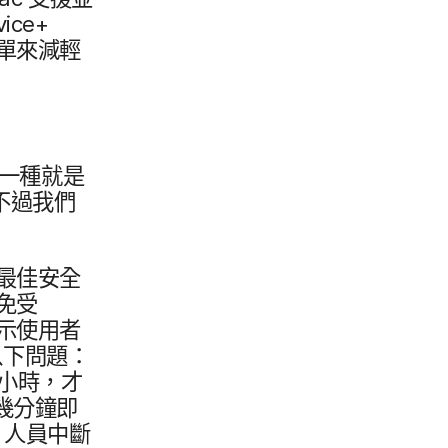
vice
+
​單來​減輕
一​種​就是​
不過​我們​
最佳​安全​
免受​
​使用​者​
以下​問題：​
小​時，​才​
幾​分鐘即​
T
人員​中斷​