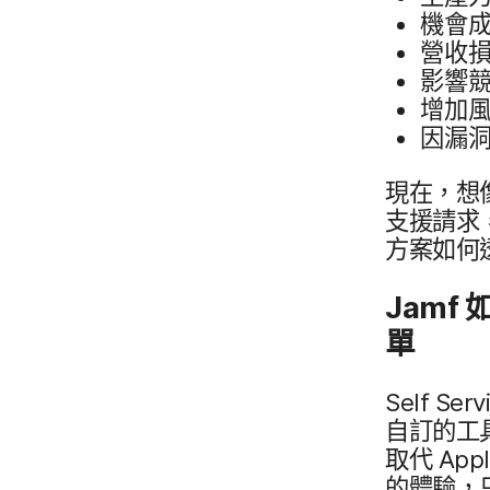
機會​
營​收
影響​
增加​
因​漏洞
現在，​想像
支援​請求，
方案​如何​
Jamf
如
單
Self Serv
自訂​的​工
取代
Appl
的​體驗，​