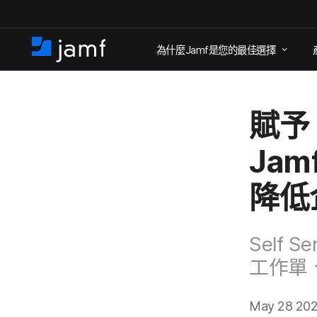
跳
為​什麼
Jamf
是​您​的​最佳​選擇
至
住
家
主
要
賦予
內
容
Jamf
降低
Self Se
工作單、
May 28 20