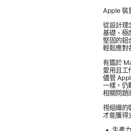
Apple
裝置
從​設計​理
基礎、​極度
堅固​的​
輕鬆​應​對​
有​鑑於
M
愛用且​工作
儘管
App
一樣，​仍​
相關​問題​
視​組織​的
才​能​獲得
生產力