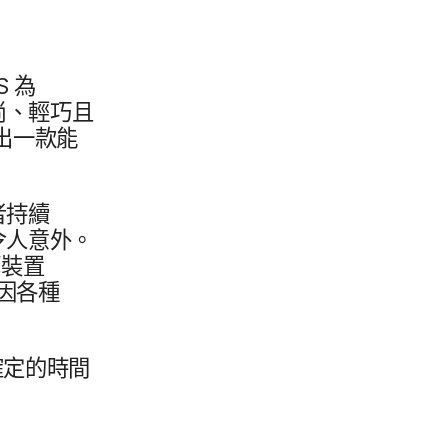
S
為​
、​輕巧且​
​一款​能​
​持續​
令​人​意外。​
​裝置​
​各​種​
定​的​時間​