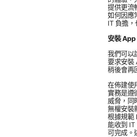
提供​更​流暢
如何​因應​
IT
負擔，​也
安裝
App
我們​可以
要求​安裝
稍​後​會​再
在​佈建​使用
實務​是​遵循
威脅，​同時
無權​安裝​
根據​規範
能​收到
IT
可​完成。​這