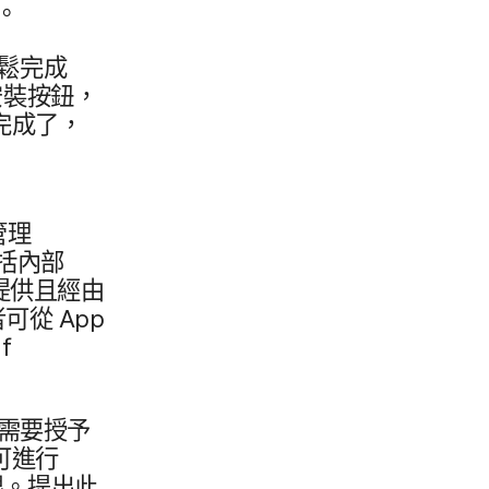
務。
輕鬆​完成
​安裝​按鈕，​
​完成​了，
理​
括​內部​
提供​且​經​由
​可​從
App
f
需要​授予​
可​進行​
。​提出​此​