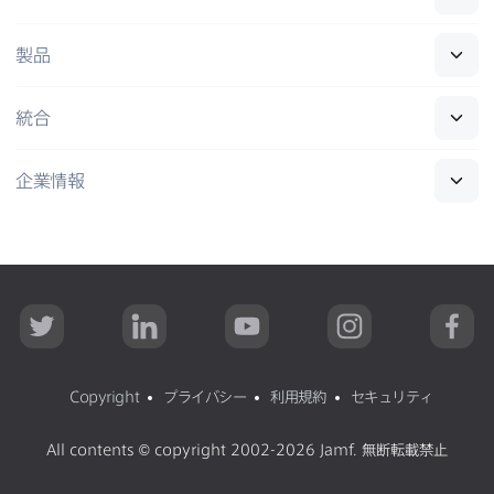
製品
統合
企業情報
T
L
Y
I
F
w
i
o
n
a
i
n
u
s
c
t
k
T
t
e
t
e
u
a
b
Copyright
プライバシー
利用規約
セキュリティ
e
d
b
g
o
r
I
e
r
o
n
a
k
All contents
©
copyright 2002-2026 Jamf
.
無断転載禁止
m