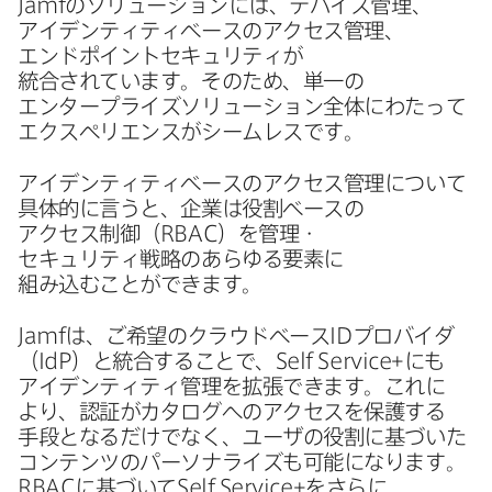
Jamf
の​ソリューションには、​デバイス管理、​
アイデンティティベースの​アクセス管理、​
エンドポイントセキュリティが​
統合されています。​その​ため、​単一の​
エンタープライズソリューション全体に​わたって​
エクスペリエンスが​シームレスです。
アイデンティティベースの​アクセス管理に​ついて​
具体的に​言うと、​企業は​役割ベースの​
アクセス制御​（
RBAC
）を​管理・
セキュリティ戦略の​あらゆる​要素に​
組み込むことができます。
Jamf
は、​ご希望の​クラウドベース
ID
プロバイダ​
（
IdP
）と​統合する​ことで、
Self Service
+にも​
アイデンティティ管理を​拡張できます。​これに​
より、​認証が​カタログへの​アクセスを​保護する​
手段と​なるだけでなく、​ユーザの​役割に​基づいた​
コンテンツの​パーソナライズも​可能に​なります。
RBAC
に​基づいて
Self Service
+を​さらに​