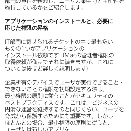
部門の​負担を​軽減し、​ユーザの​集中力と​生産性を​
維持しているかを​ご紹介します。
アプリケーションの​インストールと、​必要に​
応じた​権限の​昇格
IT
部門に​寄せられる​チケットの​中で​最も​多い​
ものの
1
つが​アプリケーションの​
インストール依頼です​（
Mac
の​管理者権限の​
取得依頼が​僅差で​それに​続きますが、​これに​
ついては​後ほど​詳しく​説明します）。
企業所有の​デバイスで​ユーザが​実行できること・
できない​ことの​権限を​初期設定する​際は、​
最小権限の​原則に​従うことが​セキュリティの​
ベストプラクティスです。​これは、​ビジネスの​
円滑な​運営を​維持するのと​同じくらい、​ユーザを​
脅威から​保護する​ためにも​重要です。​しかし​
ほとんどの​場合、​最小権限の​原則に​従うと、​
ユーザには​新しい​アプリを​