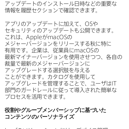
アップデートの​インストール日​時などの​重要な​
情報を​履歴セクションで​確認できます。
アプリの​アップデートに​加えて、
OS
や​
セキュリティの​アップデートも​公開できます。​
これは、
Apple
が
macOS
の​
メジャーバージョンを​リリースする​秋に​特に​
有用です。​企業は、​従業員に
macOS
の​
最新マイナーバージョンを​使用させ​つつ、​各自の​
裁量で​最新の​メジャーバージ​ョンに​
アップグレードする​選択肢を​与える​
ことができます。​カタログを​使用して​
アップグレードを​管理する​ことで、​ユーザは
IT
部門の​ガードレールに​従って​導入された​簡単な​
プロセスを​活用できます。
役割や​グループメンバーシップに​基づいた​
コンテンツの​パーソナライズ