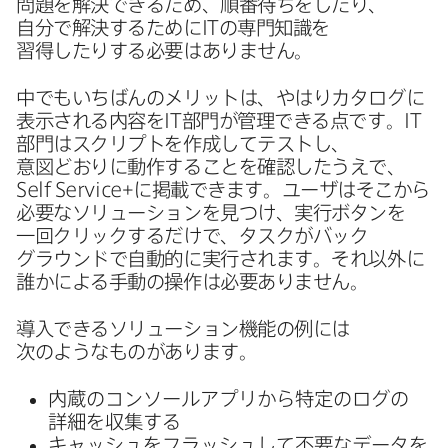
問題を​解決できる​ため、​順番待ちを​したり、​
自分で​解決する​ために
IT
の​専門知識を​
習得したりする​必要は​ありません。
中でも​いちばんの​メリットは、​やはり​カタログに​
表示される​内容を
IT
部門が​管理できる点です。
IT
部門は​スクリプトを​作成して​テストし、​
意図どおりに​動作する​ことを​確認したうえで、
Self Service
+に​掲載できます。​ユーザは​そこから​
必要な​ソリューションを​見つけ、​実行ボタンを​
一回クリックするだけで、​タスクが​バック​
グラウンドで​自動的に​実行されます。​それ以外に​
誰かに​よる​手動の​操作は​必要ありません。
導入できる​ソリューション機能の​例には​
次のような​ものが​あります。
内蔵の​コンソールアプリから​特定の​ログの​
詳細を​収集する
キャッシュを​フラッシュして​不要な​データを​