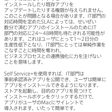
インストールしたり既存アプリを​
アップデートしたりする​権限が​与えられません。​
この​ことが​問題と​なる​場合が​あります。
IT
部門の​
対応時間を​定めた
SLA
に​よっては、​せいぜい​
数分で​済むアプリの​インストールの​ために
IT
部門の​対応に
24
～
48
時間も​待たされる​可能性が​
あります。​これは​ユーザに​とって
1
～
2
日分の​
生産性低下と​なり、
IT
部門に​とっては​単純作業を​
こな​すことに​時間を​奪われ、​
ビジネスプロセスとの​連携強化に​力を​注げない​
ことを​意味します。
Self Service
+を​使用すれば、
IT
部門は​
事前承認済みアプリを​公開でき、​ユーザは​簡単に​
アプリを​インストールできるようになります。​
ストアを​起動し、​目的の​アプリを​見つけて​
インストールボタンを​クリックするだけで、​
アプリが​ユーザの
Mac
に​サイレントで​
導入されます。​いたって​簡単です。