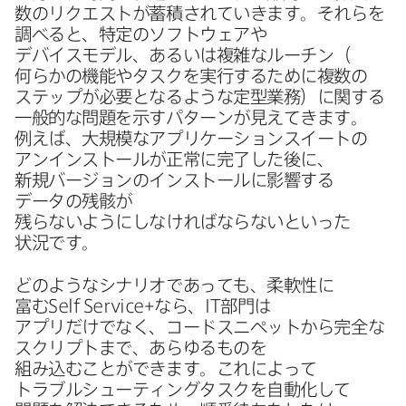
数の​リクエストが​蓄積されていきます。​それらを​
調べると、​特定の​ソフトウェアや​
デバイスモデル、​あるいは​複雑なルーチン​（​
何らかの​機能や​タスクを​実行する​ために​複数の​
ステップが​必要と​なるような​定型業務）に​関する​
一般的な​問題を​示すパターンが​見えてきます。​
例えば、​大規模な​アプリケーションスイートの​
アンインストールが​正常に​完了した​後に、​
新規バージョンの​インストールに​影響する​
データの​残骸が​
残らないようにしなければならないと​いった​
状況です。
どのような​シナリオであっても、​柔軟性に​
富む
Self Service
+なら、
IT
部門は​
アプリだけでなく、​コードスニペットから​完全な​
スクリプトまで、​あらゆる​ものを​
組み込むことができます。​これに​よって​
トラブルシューティングタスクを​自動化して​