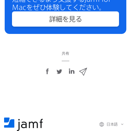
Mac
を​ぜひ体験してください。
詳細を​見る
共有
F
T
L
メ
a
w
i
ー
c
i
n
ル
e
t
k
で
b
t
e
o
e
d
共
o
r
I
有
k
で
n
日本語
で
で