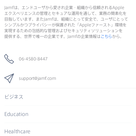
共
Jamf
は、​エンドユーザから​愛され企業・組織から​信頼される
Apple
共
有
共
エクスペリエンスの​管理と​セキュアな​運用を​通して、​業務の​簡素化を​
有
有
目指しています。​また
Jamf
は、​組織に​とって​安全で、​ユーザに​とって​
シンプルかつプライバシーが​保護された​「
Apple
ファースト」環境を​
実現する​ための​包括的な​管理および​セキュリティソリューションを​
提供する、​世界で​唯一の​企業です。
Jamf
の​企業情報は
こちら
から。
06-4580-8447
support
@
jamf
.
com
ビジネス
Education
Healthcare