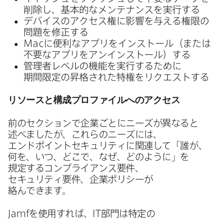
削除し、​基本的な​メンテナンスを​実行する
デバイスの​アクセス権に​影響を​与える​権限の​
問題を​修正する
Mac
に​便利な​アプリを​インストール​（または​
不要な​アプリを​アンインストール）​する
管理者レベルの​機能を​実行する​ために​
期間限定の​昇格された​特権を​リクエストする
リソースと​構成プロファイルへの​アクセス
前の​セクションで​企業ごとに​ニーズが​異なると​
述べましたが、​これらの​ニーズには、​
エンドポイントセキュリティに​関連して​「誰が、​
何を、​いつ、​どこで、​なぜ、​どのように」を​
規定する​コンプライアンス要件、​
セキュリティ要件、​企業ポリシーが​
絡んできます。
Jamf
を​使用すれば、
IT
部門は​特定の​