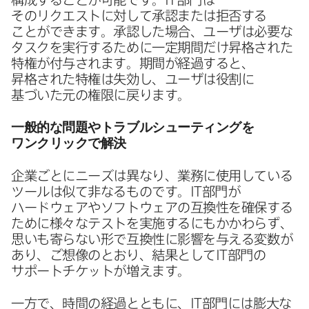
そのリクエストに​対して​承認または​拒否する​
ことができます。​承認した​場合、​ユーザは​必要な​
タスクを​実行する​ために​一定期間だけ​昇格された​
特権が​付与されます。​期間が​経過すると、​
昇格された​特権は​失効し、​ユーザは​役割に​
基づいた​元の​権限に​戻ります。
一般的な​問題や​トラブルシューティングを​
ワンクリックで​解決
企業ごとに​ニーズは​異なり、​業務に​使用している​
ツールは​似て​非なる​ものです。
IT
部門が​
ハードウェアや​ソフトウェアの​互換性を​確保する​
ために​様々な​テストを​実施するにも​かかわらず、​
思いも​寄らない​形で​互換性に​影響を​与える​変数が​
あり、​ご想像の​とおり、​結果と​して
IT
部門の​
サポートチケットが​増えます。
一方で、​時間の​経過とともに、
IT
部門には​膨大な​