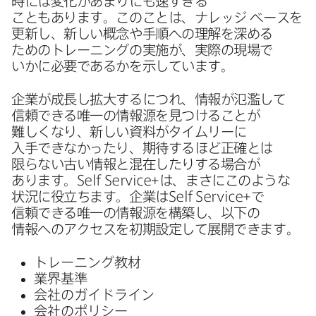
時には​変化が​あまりにも​速すぎる​
こともあります。​この​ことは、​ナレッジ
ベースを​
更新し、​新しい​概念や​手順への​理解を​深める​
ための​トレーニングの​実施が、​実際の​現場で​
いかに​必要であるかを​示しています。
企業が​成長し拡大するに​つれ、​情報が​氾濫して​
信頼できる​唯一の​情報源を​見つける​ことが​
難しくなり、​新しい​資料が​タイムリーに​
入手できなかったり、​期待する​ほど​正確とは​
限らない​古い情報と​混在したりする​場合が​
あります。
Self Service
+は、​まさに​このような​
状況に​役立ちます。​企業は
Self Service
+で​
信頼できる​唯一の​情報源を​構築し、​以下の​
情報への​アクセスを​初期設定して​展開できます。
トレーニング教材
業界基準
会社の​ガイドライン
会社の​ポリシー