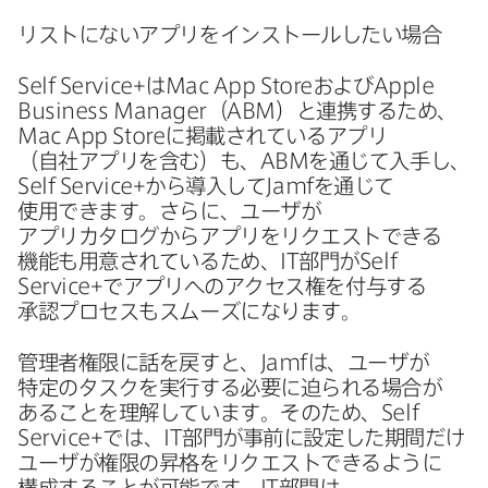
リストに​ない​アプリを​インストールしたい​場合
Self Service
+は
Mac App Store
および
Apple
Business Manager
（
ABM
）と​連携する​ため、
Mac App Store
に​掲載されている​アプリ​
（自社アプリを​含む）も、
ABM
を​通じて​入手し、
Self Service
+から​導入して
Jamf
を​通じて​
使用できます。​さらに、​ユーザが​
アプリカタログから​アプリを​リクエストできる​
機能も​用意されている​ため、
IT
部門が
Self
Service
+で​アプリへの​アクセス権を​付与する​
承認プロセスも​スムーズに​なります。
管理者権限に​話を​戻すと、
Jamf
は、​ユーザが​
特定の​タスクを​実行する​必要に​迫られる​場合が​
ある​ことを​理解しています。​その​ため、
Self
Service
+では、
IT
部門が​事前に​設定した​期間だけ​
ユーザが​権限の​昇格を​リクエストできるように​
構成する​ことが​可能です。
IT
部門は​