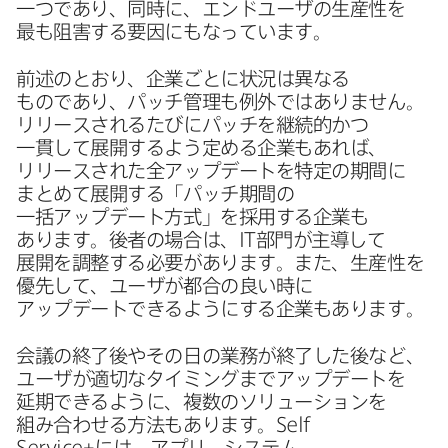
一つであり、​同時に、​エンドユーザの​生産性を​
最も​阻害する​要因にもなっています。
前述の​とおり、​企業ごとに​状況は​異なる​
ものであり、​パッチ管理も​例外では​ありません。​
リリースされる​たびに​パッチを​継続的かつ​
一貫して​展開するよう​定める​企業も​あれば、​
リリースされた​全アップデートを​特定の​期間に​
まとめて​展開する​「パッチ期間の​
一括アップデート方​式」を​採用する​企業も​
あります。​後者の​場合は、
IT
部門が​主導して​
展開を​調整する​必要が​あります。​また、​生産性を​
優先して、​ユーザが​都合の​良い​時に​
アップデートできるように​する​企業も​あります。
会議の​終了後や​その​日の​業務が​終了した​後など、​
ユーザが​適切な​タイミングまで​アップデートを​
延期できるように、​複数の​ソリューションを​
組み合わせる​方​法も​あります。
Self
Service
+には、​アプリ、​システム、​