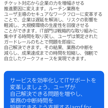
チケット対応から​企業の​力を​増幅させる​
推進要因に​変えます。​ルーチン業務を​
ユーザ主導の​セキュアな​ワークフローに​変革する​
ことで、​企業は​遅延を​解消し、​リスクの​影響を​
軽減し、​大規模環境の​生産性を​回復させる​
ことができます。
IT
部門は​戦略的な​取り組みに​
集中する​時間を​取り戻し、​ユーザは​策定された​
ガードレールの​もとで​問題を​即座に​
自己解決できます。​その​結果、​業務の​中断を​
減らし、​成果達成までの​時間を​短縮し、​強靭で​
自立した​ワークフォースを​実現できます。
サービスを​効率化して
IT
サポートを​
変革しましょう。​ユーザが​
自己解決できる​問題を​増やし、​
業務の​中断時間を​
短縮できるよう支援する
Jamf for