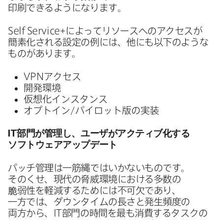
印刷できるようになります。
Self Service
+に​よって​リソースへの​アクセスが​
簡素化される​設定の​例には、​他にも​以下のような​
ものが​あります。
VPN
アクセス
開発環境
仮想化インスタンス
オプトイン/パイロット版の​実装
IT
部門が​管理し、​ユーザが​アクティブ化する​
ソフトウェアアップデート
パッチ管理は​一筋縄では​いかない​ものです。​
そのくせ、​現代の​脅威環境に​おける​多数の​
脆弱性を​軽減する​ためには​不可欠であり、​
一方では、​ダウンタイムの​長さと​発生頻度の​
両方から、
IT
部門の​時間を​最も​消費する​タスクの​