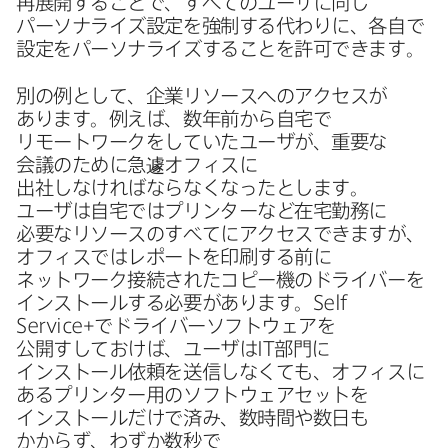
再展開する​ことで、​すべての​ユーザに​同じ​
パーソナライズ設定を​強制する​代わりに、​各自で​
設定を​パーソナライズする​ことを​許可できます。
別の​例と​して、​企業リソースへの​アクセスが​
あります。​例えば、​数年前から​自宅で​
リモートワークを​していた​ユーザが、​重要な​
会議の​ために​急遽オフィスに​
出社しなければならなくなったとします。​
ユーザは​自宅では​プリンターなど​在宅勤務に​
必要な​リソースの​すべてに​アクセスできますが、​
オフィスでは​レポートを​印刷する​前に​
ネットワーク接続された​コピー機の​ドライバーを​
インストールする​必要が​あります。
Self
Service
+で​ドライバーソフトウェアを​
公開すしておけば、​ユーザは
IT
部門に​
インストール依頼を​送信しなくても、​オフィスに​
ある​プリンター用の​ソフトウェアセットを​
インストールだけで​済み、​数時間や​数日も​
かからず、​わずか​数秒で​