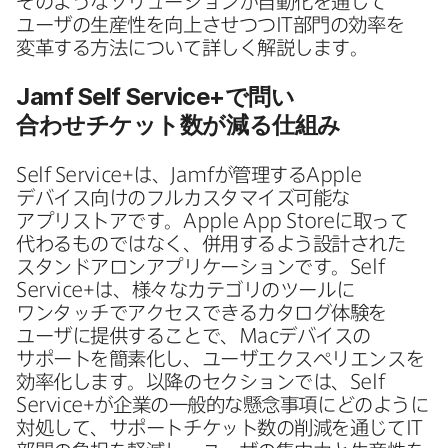
そのような​ソリューションが​自動化を​通じて​
ユーザの​生産性を​向上させつつ
IT
部門の​効率を​
変革する​方​法に​ついて​詳しく​解説します。
Jamf Self Service
+で​問い​
合わせチケット数が​減る​仕組み
Self Service
+は、
Jamf
が​管理する
Apple
デバイス向けの​フルカスタマイズ可能な​
アプリストアです。
Apple App Store
に​取って​
代わる​ものではなく、​併用する​よう​設計された​
スタンドアロンアプリケーションです。
Self
Service
+は、​様々な​カテゴリの​ツールに​
ワンタッチで​アクセスできる​カタログ体験を​
ユーザに​提供する​ことで、
Mac
デバイスの​
サポートを​簡素化し、​ユーザエクスペリエンスを​
効率化します。​以降の​セクションでは、
Self
Service
+が​企業の​一般的な​懸念事項に​どのように​
対処して、​サポートチケット数の​削減を​通じて
IT