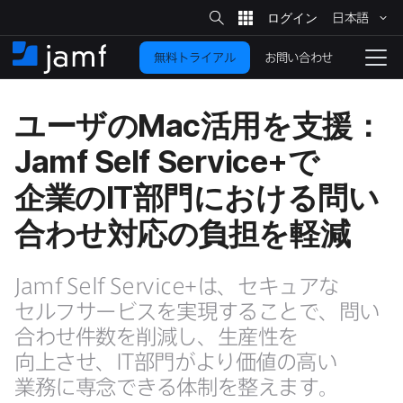
サ
日本語
イ
メ
ト
検
イ
索
お問い合わせ
無料トライアル
ン
ホ
ナ
コ
ー
ビ
ン
ム
ゲ
ユーザの
Mac
活用を​支援：
テ
ー
ン
シ
Jamf Self Service
+で​
ツ
ョ
に
ン
企業の
IT
部門に​おける​問い​
を
移
合わせ対応の​負担を​軽減
動
切
り
Jamf Self Service
+は、​セキュアな​
替
え
セルフサービスを​実現する​ことで、​問い​
る
合わせ件数を​削減し、​生産性を​
向上させ、
IT
部門が​より​価値の​高い​
業務に​専念できる​体制を​整えます。