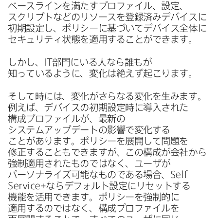
ベースラインを​満たすプロファイル、​設定、​
スクリプトなどの​リソースを​登録済みデバイスに​
初期設定し、​ポリシーに​基づいて​デバイス全体に​
セキュリティ状態を​適用する​ことができます。
しかし、
IT
部​門に​いる​人なら​誰もが​
知っているように、​変化は​絶えず​起こります。
そして​時には、​変化が​さらなる​変化を​生みます。​
例えば、​デバイスの​初期設定時に​導入された​
構成プロファイルが、​最新の​
システムアップデートの​影響で​変化する​
ことがあります。​ポリシーを​展開して​問題を​
修正する​ことも​できますが、​この​構成が​会社から​
強制適用された​ものではなく、​ユーザが​
パーソナライズ可能な​ものである​場合、
Self
Service
+なら​デフォルト設定に​リセットする​
機能を​活用できます。​ポリシーを​強制的に​
適用するのではなく、​構成プロファイルを​