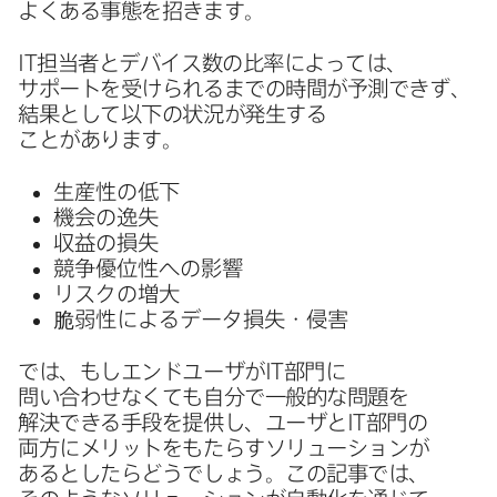
よく​ある​事態を​招きます。
IT
担当者と​デバイス数の​比率に​よっては、​
サポートを​受けられるまでの​時間が​予測できず、​
結果と​して​以下の​状況が​発生する​
ことがあります。
生産性の​低下
機会の​逸失
収益の​損失
競争​優位性への​影響
リスクの​増大
脆弱性に​よる​データ損失・侵害
では、もしエンドユーザが
IT
部門に​
問い合わせなくても​自分で​一般的な​問題を​
解決できる​手段を​提供し、​ユーザと
IT
部門の​
両方に​メリットを​もたらすソリューションが​
あるとしたら​どうでしょう。​この​記事では、​