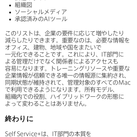
組織図
ソーシャルメディア
承認済みの
AI
ツール
この​リストは、​企業の​要件に​応じて​増や​したり​
減らしたりできます。​重要なのは、​必要な​情報を​
オフィス、​建物、​地域や​国を​またいで​
一元化できる​ことです。​これに​より、
IT
部門に​
よる​管理だけでなく​関係者に​よる​アクセスも​
容易に​なります。​トレーニングリソースや​重要な​
企業情報が​信頼できる​唯一の​情報源に​集約され、​
同期状態が​維持されて、​管理対象の​すべての
Mac
で​利用できるようになります。​所有モデル、​
組織内での​役割、​ハイブリッドワークの​形態に​
よって​変わる​ことは​ありません。
終わりに
Self Service
+は、
IT
部門の​本質を​