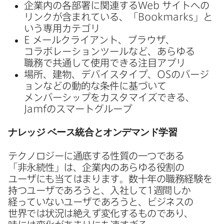
企業内の​各部署に​関連する
Web
サイトへの​
リンクが​含まれている、​「
Bookmarks
」と​
いう​専用カテゴリ
E
メールクライアント、​ブラウザ、​
コラボレーションツールなど、​あらゆる​
職務で​共通して​使用できる​注目アプリ
場所、​建物、​デバイスタイプ、
OS
の​バージ​
ョンなどの​動的な​条件に​基づいて​
メンバーシップを​カスタマイズできる、
Jamf
の​スマートグループ
ナレッジ
ベース統合と​オンデマンド学習
テクノロジーに​通底する​性質の​一つである​
「非永続性」は、​企業内の​あらゆる​役割の​
ユーザにも​当てはまります。​数十年の​職務経験を​
持つユーザであろうと、​入社して
1
週間しか​
経っていない​ユーザであろうと、​ビジネスの​
世界では​状況は​絶えず変化する​ものであり、​