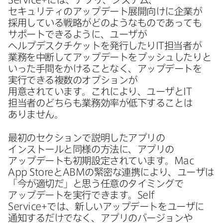
セキュリティの​アップデート展開向けに​企業が​
採用している​戦略が​どのような​ものであっても​
サポートできるように、​ユーザが​
ヘルプデスクチケットを​発行したり
IT
担当者が​
業務を​中断して​アップデートを​プッシュしたりと​
いった​手間を​かける​ことなく、​アップデートを​
実行できる​複数の​オプションが​
用意されています。​これに​より、​ユーザと
IT
担当者の​どちらも​業務効率が​低下する​ことは​
ありません。
最初の​セクションで​説明した​アプリの​
インストールと​同様の​方​法に、​アプリの​
アップデートも​初期設定されています。
Mac
App Store
と
ABM
の​緊密な​連携に​より、​ユーザは​
「今が​適切だ」と​思う​任意の​タイミングで​
アップデートを​実行できます。
Self
Service
+では、​新しい​アップデートを​ユーザに​
通知するだけでなく、​アプリの​バージ​ョンや​