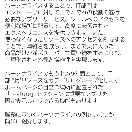
パーソナライズする​ことで、
IT
部門は​
エンドユーザに​対して、​それぞれの​役割の​遂行に​
必要な​アプリ、​サービス、​ツールへの​アクセスを​
便利な​場所に​配置して、​高度に​厳選された​
エクスペリエンスを​提供できます。​また、​
使わなくなった​リソースへの​アクセスを​制限する​
ことで、​煩雑さを​減らし、​まるで​気に入った​
商品だけが​並ぶスーパーで​買い物を​するような、​
合理化された​外観と​操作性を​実現します。
パーソナライズの​もう
1
つの​側面と​して、
IT
部門が​リソースを​カテゴリに​グループ化したり、​
ホームページの​目立つ場所に​配置された​
「
Feature
」セクションに​重要な​アプリを​
固定表示したりできる​機能も​あります。
職務に​基づく​パーソナライズの​例を​いく​つか​
簡単に​紹介します。