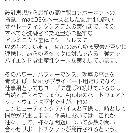
設計​思想から​最新の​高性能コンポーネントの​
搭載、
macOS
を​ベースとした​安定性の​高い​
オペレーティングシステムの​実行まで、​その​
すべてが​洗練された​軽量かつ堅牢な​
アルミニウム筐体に​シームレスに​
収められています。
Mac
の​あらゆる​要素が​互いに​
連携し、​あらゆる​タスクに​対応できる、​強力で​
ハイエンドな​生産性ツールを​実現しています。
その​パワー、​パフォーマンス、​効率の​高さを​
考えれば、
Mac
が​プライベート用だけでなく​
仕事用と​しても​ユーザに​選ばれ続けているのは​
当然と​言えるでしょう。
Apple
の​ハードウェアと​
ソフトウェアは​堅牢ですが、​他の​
コンピューティングデバイスと​同様に、​時と​して​
問題が​発生します。​企業に​おいては、​これが​
往々に​して、​様々な​問題に​ついて​多数の​問い​
合わせサポートチケットが​発行されると​いう、​