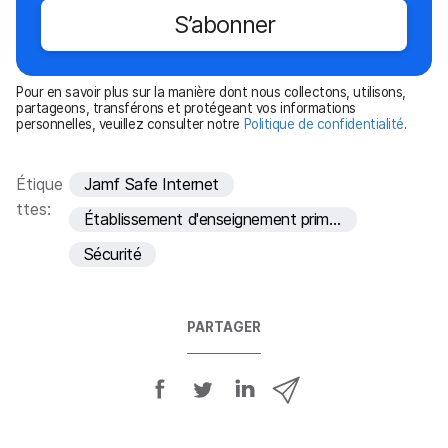
i
S’abonner
g
a
t
Pour en savoir plus sur la manière dont nous collectons, utilisons,
o
partageons, transférons et protégeant vos informations
personnelles, veuillez consulter notre
Politique de confidentialité
.
i
r
e
Étique
Jamf Safe Internet
ttes:
Établissement d'enseignement primaire et secondaire
Sécurité
PARTAGER
P
P
P
P
a
a
a
a
r
r
r
r