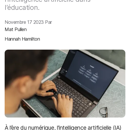
p
m
l’éducation.
a
e
l
n
t
Novembre 17 2023 Par
Mat Pullen
Hannah Hamilton
À l’ère du numérique, l’intelligence artificielle (IA)